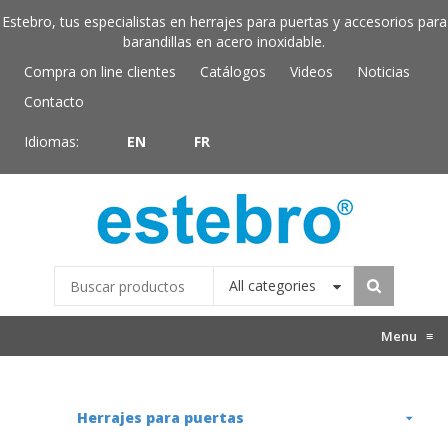
Estebro, tus especialistas en herrajes para puertas y accesorios para
barandillas en acero inoxidable.
Compra on line clientes
Catálogos
Videos
Noticias
Contacto
Idiomas:
EN
FR
All categories
Menu
≡
Herrajes para puertas