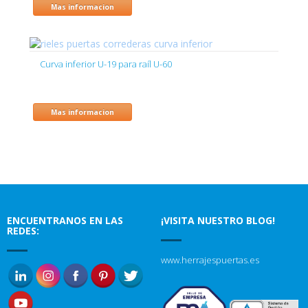
Mas informacion
Curva inferior U-19 para raíl U-60
Mas informacion
ENCUENTRANOS EN LAS
¡VISITA NUESTRO BLOG!
REDES:
www.herrajespuertas.es