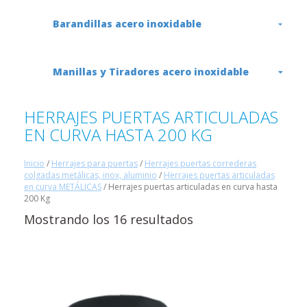
Barandillas acero inoxidable
Manillas y Tiradores acero inoxidable
HERRAJES PUERTAS ARTICULADAS
EN CURVA HASTA 200 KG
Inicio
/
Herrajes para puertas
/
Herrajes puertas correderas
colgadas metálicas, inox, aluminio
/
Herrajes puertas articuladas
en curva METÁLICAS
/ Herrajes puertas articuladas en curva hasta
200 Kg
Mostrando los 16 resultados