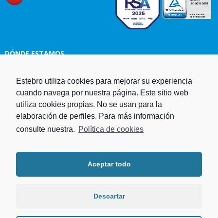
DÓNDE ESTAMOS
Estampaciones EBRO, S.L.
Estebro utiliza cookies para mejorar su experiencia
Polg. Ind. Malpica-Alfindén C/H
cuando navega por nuestra página. Este sitio web
naves 10, 12, 14 y 5 50171 La
utiliza cookies propias. No se usan para la
Puebla de Alfindén Zaragoza,
elaboración de perfiles. Para más información
España
consulte nuestra.
Política de cookies
Aviso Legal
I
Política de cookies
I
Telf. +34 976 107 288
Política de privacidad
Fax. +34 976 108 058
Aceptar todo
Programa operativo FEDER Aragón
Email.
estebro@estebro.es
2014-2020
Plan de recuperación,
transformación y resiliencia
Descartar
Programa FEDER 2021-2027