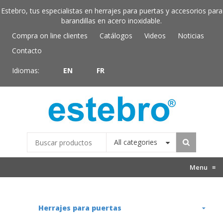
Estebro, tus especialistas en herrajes para puertas y accesorios para
barandillas en acero inoxidable.
Compra on line clientes
Catálogos
Videos
Noticias
Contacto
Idiomas:
EN
FR
All categories
Menu
≡
Herrajes para puertas