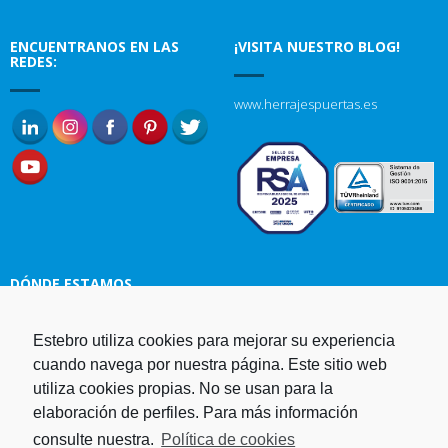
ENCUENTRANOS EN LAS
¡VISITA NUESTRO BLOG!
REDES:
www.herrajespuertas.es
DÓNDE ESTAMOS
Estampaciones EBRO, S.L.
Estebro utiliza cookies para mejorar su experiencia
Polg. Ind. Malpica-Alfindén C/H
cuando navega por nuestra página. Este sitio web
naves 10, 12, 14 y 5 50171 La
utiliza cookies propias. No se usan para la
Puebla de Alfindén Zaragoza,
elaboración de perfiles. Para más información
España
consulte nuestra.
Política de cookies