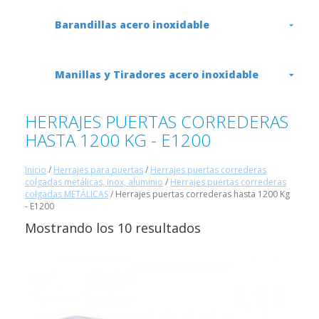
Barandillas acero inoxidable
Manillas y Tiradores acero inoxidable
HERRAJES PUERTAS CORREDERAS
HASTA 1200 KG - E1200
Inicio
/
Herrajes para puertas
/
Herrajes puertas correderas
colgadas metálicas, inox, aluminio
/
Herrajes puertas correderas
colgadas METÁLICAS
/ Herrajes puertas correderas hasta 1200 Kg
- E1200
Mostrando los 10 resultados