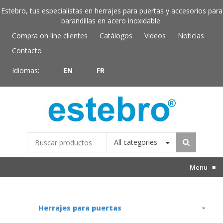
Estebro, tus especialistas en herrajes para puertas y accesorios para
barandillas en acero inoxidable.
Compra on line clientes
Catálogos
Videos
Noticias
Contacto
Idiomas:
EN
FR
All categories
Menu
≡
Herrajes para puertas