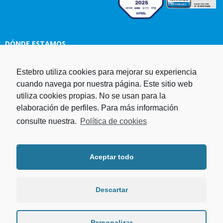
DÓNDE ESTAMOS
Estebro utiliza cookies para mejorar su experiencia
Estampaciones EBRO, S.L.
cuando navega por nuestra página. Este sitio web
Polg. Ind. Malpica-Alfindén C/H
utiliza cookies propias. No se usan para la
naves 10, 12, 14 y 5 50171 La
elaboración de perfiles. Para más información
Puebla de Alfindén Zaragoza,
España
consulte nuestra.
Política de cookies
Aviso Legal
I
Política de cookies
I
Telf. +34 976 107 288
Política de privacidad
Fax. +34 976 108 058
Aceptar todo
Programa operativo FEDER Aragón
Email.
estebro@estebro.es
2014-2020
Plan de recuperación,
transformación y resiliencia
Descartar
Programa FEDER 2021-2027
Personalizar