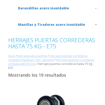
Barandillas acero inoxidable
Manillas y Tiradores acero inoxidable
HERRAJES PUERTAS CORREDERAS
HASTA 75 KG - E75
Inicio
/
Herrajes para puertas
/
Herrajes puertas correderas
colgadas metálicas, inox, aluminio
/
Herrajes puertas correderas
colgadas METÁLICAS
/ Herrajes puertas correderas hasta 75 Kg -
E75
Mostrando los 19 resultados