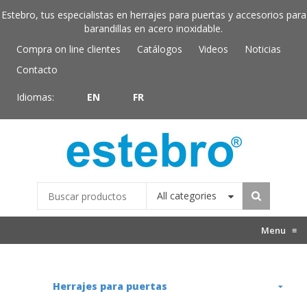
Estebro, tus especialistas en herrajes para puertas y accesorios para
barandillas en acero inoxidable.
Compra on line clientes
Catálogos
Videos
Noticias
Contacto
Idiomas:
EN
FR
All categories
Menu
≡
Herrajes para puertas