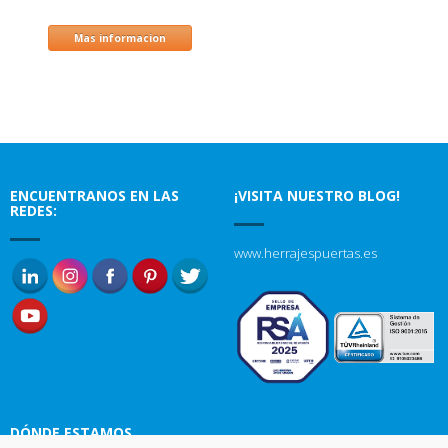
Mas informacion
ENCUENTRANOS EN LAS
¡VISITA NUESTRO BLOG!
REDES:
www.herrajespuertas.es
DÓNDE ESTAMOS