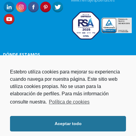
www.herrajespuertas.es
DÓNDE ESTAMOS
Estampaciones EBRO, S.L.
Estebro utiliza cookies para mejorar su experiencia
Polg. Ind. Malpica-Alfindén C/H
cuando navega por nuestra página. Este sitio web
naves 10, 12, 14 y 5 50171 La
utiliza cookies propias. No se usan para la
Puebla de Alfindén Zaragoza,
elaboración de perfiles. Para más información
España
consulte nuestra.
Política de cookies
Aviso Legal
I
Política de cookies
I
Telf. +34 976 107 288
Política de privacidad
Fax. +34 976 108 058
Aceptar todo
Programa operativo FEDER Aragón
Email.
estebro@estebro.es
2014-2020
Plan de recuperación,