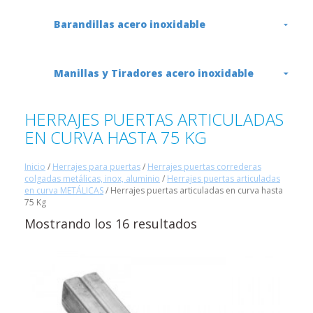
Barandillas acero inoxidable
Manillas y Tiradores acero inoxidable
HERRAJES PUERTAS ARTICULADAS
EN CURVA HASTA 75 KG
Inicio
/
Herrajes para puertas
/
Herrajes puertas correderas
colgadas metálicas, inox, aluminio
/
Herrajes puertas articuladas
en curva METÁLICAS
/ Herrajes puertas articuladas en curva hasta
75 Kg
Mostrando los 16 resultados