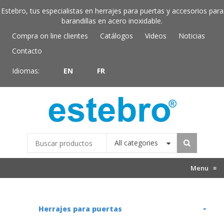
Estebro, tus especialistas en herrajes para puertas y accesorios para
barandillas en acero inoxidable.
Compra on line clientes
Catálogos
Videos
Noticias
Contacto
Idiomas:
EN
FR
All categories
Menu
≡
Herrajes para puertas