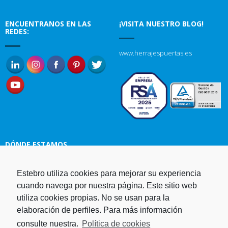
ENCUENTRANOS EN LAS
¡VISITA NUESTRO BLOG!
REDES:
www.herrajespuertas.es
DÓNDE ESTAMOS
Estampaciones EBRO, S.L.
Estebro utiliza cookies para mejorar su experiencia
Polg. Ind. Malpica-Alfindén C/H
cuando navega por nuestra página. Este sitio web
naves 10, 12, 14 y 5 50171 La
utiliza cookies propias. No se usan para la
Puebla de Alfindén Zaragoza,
elaboración de perfiles. Para más información
España
consulte nuestra.
Política de cookies