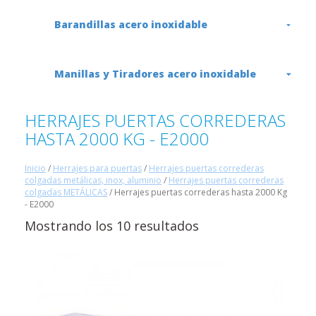
Barandillas acero inoxidable
Manillas y Tiradores acero inoxidable
HERRAJES PUERTAS CORREDERAS
HASTA 2000 KG - E2000
Inicio
/
Herrajes para puertas
/
Herrajes puertas correderas
colgadas metálicas, inox, aluminio
/
Herrajes puertas correderas
colgadas METÁLICAS
/ Herrajes puertas correderas hasta 2000 Kg
- E2000
Mostrando los 10 resultados