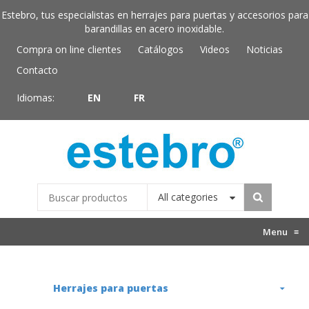
Estebro, tus especialistas en herrajes para puertas y accesorios para
barandillas en acero inoxidable.
Compra on line clientes
Catálogos
Videos
Noticias
Contacto
Idiomas:
EN
FR
All categories
Menu
≡
Herrajes para puertas