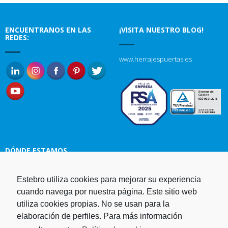
ENCUENTRANOS EN LAS
¡VISITA NUESTRO BLOG!
REDES:
www.herrajespuertas.es
DÓNDE ESTAMOS
Estebro utiliza cookies para mejorar su experiencia
Estampaciones EBRO, S.L.
cuando navega por nuestra página. Este sitio web
Polg. Ind. Malpica-Alfindén C/H
utiliza cookies propias. No se usan para la
naves 10, 12, 14 y 5 50171 La
elaboración de perfiles. Para más información
Puebla de Alfindén Zaragoza,