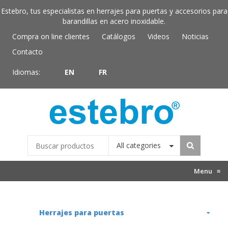
Estebro, tus especialistas en herrajes para puertas y accesorios para
barandillas en acero inoxidable.
Compra on line clientes
Catálogos
Videos
Noticias
Contacto
Idiomas:
EN
FR
All categories
Menu
≡
Herrajes para puertas