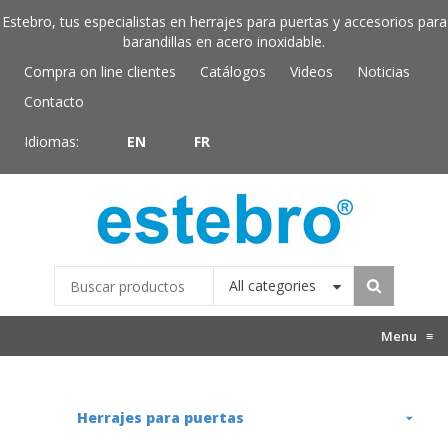
Estebro, tus especialistas en herrajes para puertas y accesorios para
barandillas en acero inoxidable.
Compra on line clientes
Catálogos
Videos
Noticias
Contacto
Idiomas:
EN
FR
All categories
Menu
≡
Herrajes para puertas