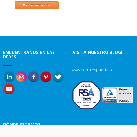
Mas informacion
ENCUENTRANOS EN LAS
¡VISITA NUESTRO BLOG!
REDES:
www.herrajespuertas.es
DÓNDE ESTAMOS