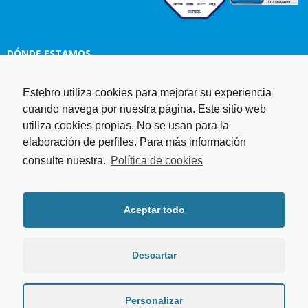
DÓNDE ESTAMOS
Estampaciones EBRO, S.L.
Estebro utiliza cookies para mejorar su experiencia
Polg. Ind. Malpica-Alfindén C/H
cuando navega por nuestra página. Este sitio web
naves 10, 12, 14 y 5 50171 La
utiliza cookies propias. No se usan para la
Puebla de Alfindén Zaragoza,
elaboración de perfiles. Para más información
España
consulte nuestra.
Política de cookies
Aviso Legal
I
Política de cookies
I
Telf. +34 976 107 288
Política de privacidad
Fax. +34 976 108 058
Aceptar todo
Programa operativo FEDER Aragón
Email.
estebro@estebro.es
2014-2020
Plan de recuperación,
transformación y resiliencia
Descartar
Programa FEDER 2021-2027
Personalizar