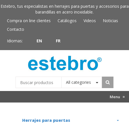
Estebro, tus especialistas en herrajes para puertas y accesorios para
barandillas en acero inoxidable.
Compra on line clientes
Catálogos
Videos
Noticias
Contacto
Idiomas:
EN
FR
All categories
Menu
≡
Herrajes para puertas