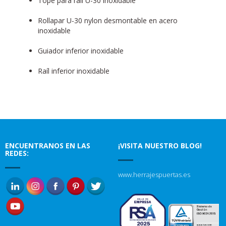
Tope para raíl U-30 inoxidable
Rollapar U-30 nylon desmontable en acero
inoxidable
Guiador inferior inoxidable
Raíl inferior inoxidable
ENCUENTRANOS EN LAS
¡VISITA NUESTRO BLOG!
REDES:
www.herrajespuertas.es