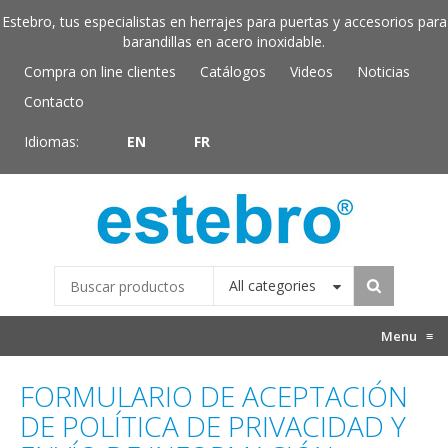
Estebro, tus especialistas en herrajes para puertas y accesorios para
barandillas en acero inoxidable.
Compra on line clientes
Catálogos
Videos
Noticias
Contacto
Idiomas:
EN
FR
All categories
Menu
≡
FORMULARIO DE ACEPTACIÓN
DE POLÍTICA DE PRIVACIDAD Y