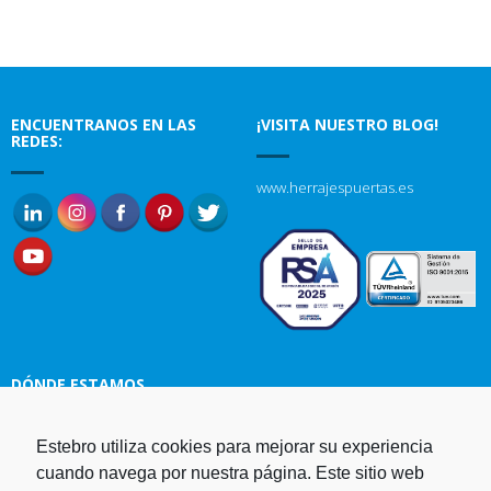
ENCUENTRANOS EN LAS
¡VISITA NUESTRO BLOG!
REDES:
www.herrajespuertas.es
DÓNDE ESTAMOS
Estampaciones EBRO, S.L.
Estebro utiliza cookies para mejorar su experiencia
Polg. Ind. Malpica-Alfindén C/H
cuando navega por nuestra página. Este sitio web