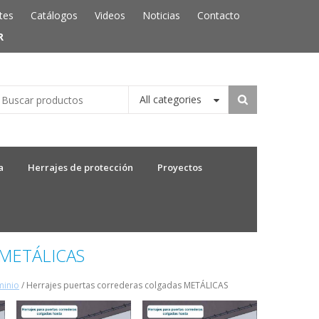
tes
Catálogos
Videos
Noticias
Contacto
R
All categories
a
Herrajes de protección
Proyectos
METÁLICAS
minio
/ Herrajes puertas correderas colgadas METÁLICAS