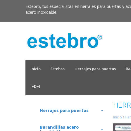
Estebro, tus especialistas en herrajes para puertas y ac
acero inoxidable.
Inicio
Estebro
Herrajes para puertas
Ba
I+D+I
HERR
Herrajes para puertas
Inicio
/
Her
Barandillas acero