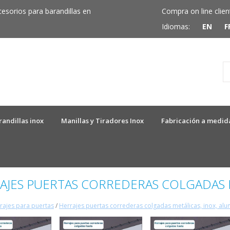
cesorios para barandillas en
Compra on line clien
Idiomas:
EN
F
randillas inox
Manillas y Tiradores Inox
Fabricación a medid
AJES PUERTAS CORREDERAS COLGADAS 
rajes para puertas
/
Herrajes puertas correderas colgadas metálicas, inox, alu