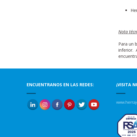
Her
Nota técn
Para un 
inferior.
encuentra
ENCUENTRANOS EN LAS REDES:
¡VISITA 
www.herraj