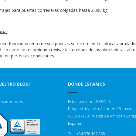
rajes para puertas correderas colgadas hasta 2.000 kg
ica:
buen funcionamiento de sus puertas se recomienda colocar abrazader
 Así mismo se recomienda revisar las uniones de las abrazaderas al 
n en perfectas condiciones.
NUESTRO BLOG!
DÓNDE ESTAMOS
espuertas.es
Estampaciones EBRO, S.L.
Polg. Ind. Malpica-Alfindén C/H naves 1
y 5 50171 La Puebla de Alfindén Zara
España
Telf. +34 976 107 288