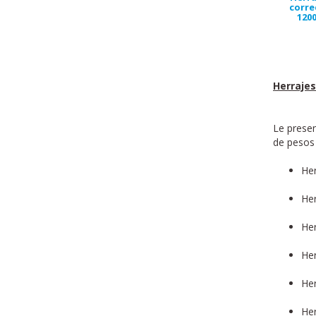
corre
1200
Herraje
Le presen
de pesos 
Her
Her
Her
Her
Her
Her