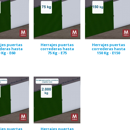
jes puertas
Herrajes puertas
Herrajes puertas
deras hasta
correderas hasta
correderas hasta
 Kg - E60
75 Kg - E75
150 Kg - E150
jes puertas
Herrajes puertas