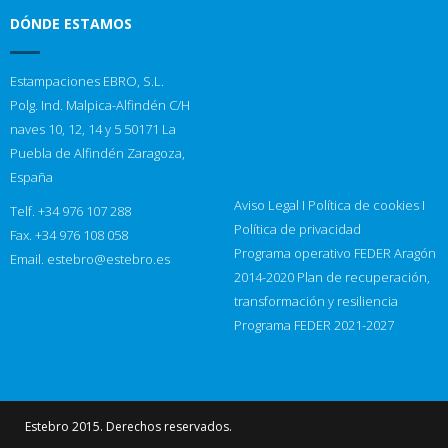
DÓNDE ESTAMOS
Estampaciones EBRO, S.L.
Polg. Ind. Malpica-Alfindén C/H
naves 10, 12, 14 y 5 50171 La
Puebla de Alfindén Zaragoza,
España
Aviso Legal
I
Política de cookies
I
Telf. +34 976 107 288
Política de privacidad
Fax. +34 976 108 058
Programa operativo FEDER Aragón
Email.
estebro@estebro.es
2014-2020
Plan de recuperación,
transformación y resiliencia
Programa FEDER 2021-2027
Estebro 2015. Derechos reservados.