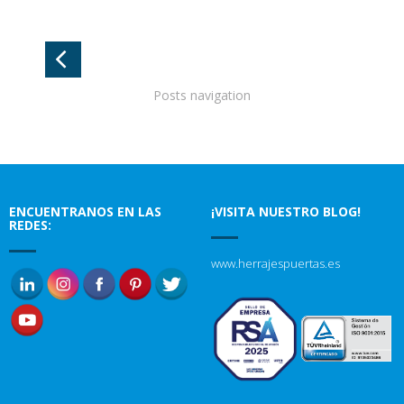
Posts navigation
ENCUENTRANOS EN LAS
¡VISITA NUESTRO BLOG!
REDES:
www.herrajespuertas.es