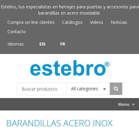
Estebro, tus especialistas en herrajes para puertas y accesorios para
barandillas en acero inoxidable.
Compra on line clientes
Catálogos
Videos
Noticias
Contacto
Idiomas:
EN
FR
All categories
Menu
≡
BARANDILLAS ACERO INOX