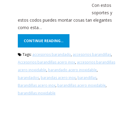
Con estos
soportes y
estos codos puedes montar cosas tan elegantes
como esta…
CONTINUE READING…
Tags:
accesorios barandado
,
accesorios barandillas
,
Accesorios barandillas acero inox
,
accesorios barandillas
acero inoxidable
,
barandado acero inoxidable
,
barandados
,
barandas acero inox
,
barandillas
,
Barandillas acero inox
,
barandillas acero inoxidable
,
barandillas inoxidable