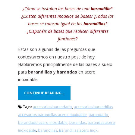
¿Cómo se instalan las bases de una
barandilla
?
¿Existen diferentes modelos de bases? ¿Todas las
bases se colocan igual en las
barandillas
?
¿Disponéis de bases que realicen diferentes
funciones?
Estas son algunas de las preguntas que
contestaremos en nuestro post de hoy.
Hablaremos principalmente de las bases a suelo
para
barandillas
y
barandas
en acero
inoxidable.
CONTINUE READING…
Tags:
accesorios barandado
,
accesorios barandillas
,
accesorios barandillas acero inoxidable
,
barandado
,
barandado acero inoxidable
,
barandas
,
barandas acero
inoxidable
,
barandillas
,
Barandillas acero inox
,