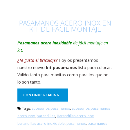
PASAMANOS ACERO INOX EN
KIT DE FÁCIL MONTAJE
Pasamanos acero inoxidable
de fácil montaje en
kit.
¿Te gusta el bricolaje?
Hoy os presentamos
nuestro nuevo
kit pasamanos
listo para colocar.
Válido tanto para manitas como para los que no
lo son tanto.
CONTINUE READING…
Tags:
accesorios pasamanos
,
accesorios pasamanos
acero inox
,
barandillas
,
Barandillas acero inox
,
barandillas acero inoxidable
,
pasamanos
,
pasamanos