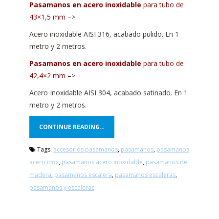
Pasamanos en acero inoxidable
para tubo de
43×1,5 mm
–>
Acero inoxidable AISI 316, acabado pulido. En 1
metro y 2 metros.
Pasamanos en acero inoxidable
para tubo de
42,4×2 mm
–>
Acero Inoxidable AISI 304, acabado satinado. En 1
metro y 2 metros.
CONTINUE READING…
Tags:
accesorios pasamanos
,
pasamanos
,
pasamanos
acero inox
,
pasamanos acero inoxidable
,
pasamanos de
madera
,
pasamanos escalera
,
pasamanos escaleras
,
pasamanos y escaleras