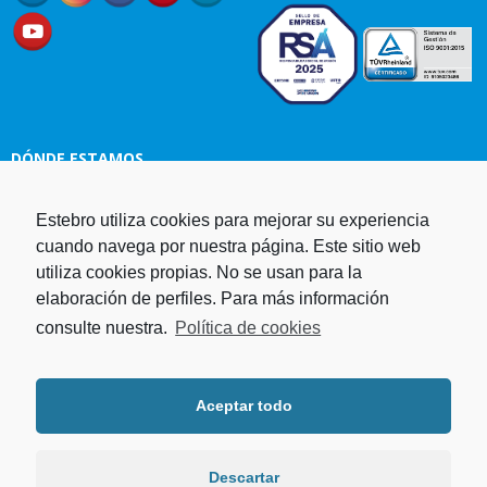
DÓNDE ESTAMOS
Estebro utiliza cookies para mejorar su experiencia
Estampaciones EBRO, S.L.
cuando navega por nuestra página. Este sitio web
Polg. Ind. Malpica-Alfindén C/H
utiliza cookies propias. No se usan para la
naves 10, 12, 14 y 5 50171 La
elaboración de perfiles. Para más información
Puebla de Alfindén Zaragoza,
España
consulte nuestra.
Política de cookies
Aviso Legal
I
Política de cookies
I
Telf. +34 976 107 288
Política de privacidad
Fax. +34 976 108 058
Aceptar todo
Programa operativo FEDER Aragón
Email.
estebro@estebro.es
2014-2020
Plan de recuperación,
transformación y resiliencia
Descartar
Programa FEDER 2021-2027