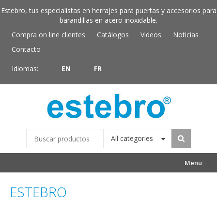
Estebro, tus especialistas en herrajes para puertas y accesorios para
barandillas en acero inoxidable.
Compra on line clientes
Catálogos
Videos
Noticias
Contacto
Idiomas:
EN
FR
All categories
Menu
≡
ESTEBRO