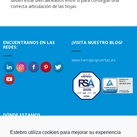
deben estar bien alineados entre si para conseguir una
correcta articulación de las hojas.
ENCUENTRANOS EN LAS
¡VISITA NUESTRO BLOG!
REDES:
www.herrajespuertas.es
DÓNDE ESTAMOS
Estampaciones EBRO, S.L.
Estebro utiliza cookies para mejorar su experiencia