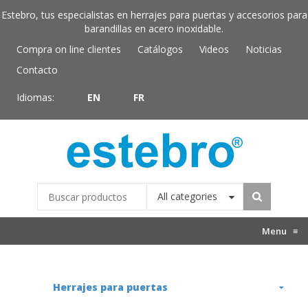
Estebro, tus especialistas en herrajes para puertas y accesorios para
barandillas en acero inoxidable.
Compra on line clientes
Catálogos
Videos
Noticias
Contacto
Idiomas:
EN
FR
All categories
Menu
≡
Herrajes para puertas