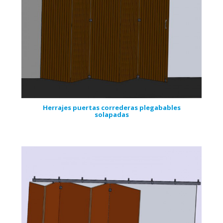
Herrajes puertas correderas plegabables
solapadas