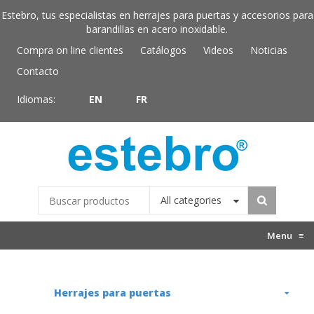
Estebro, tus especialistas en herrajes para puertas y accesorios para
barandillas en acero inoxidable.
Compra on line clientes
Catálogos
Videos
Noticias
Contacto
Idiomas:
EN
FR
All categories
Menu
≡
Herrajes para puertas