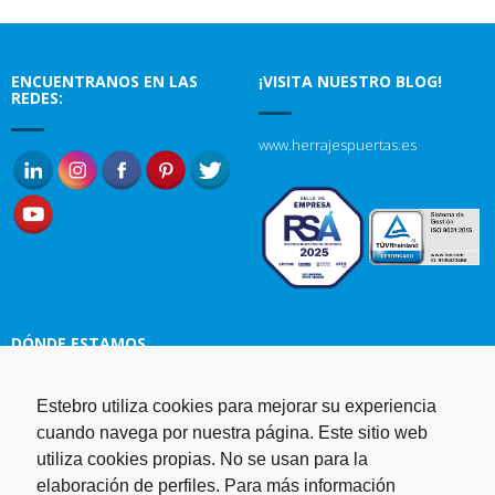
ENCUENTRANOS EN LAS
¡VISITA NUESTRO BLOG!
REDES:
www.herrajespuertas.es
DÓNDE ESTAMOS
Estampaciones EBRO, S.L.
Estebro utiliza cookies para mejorar su experiencia
Polg. Ind. Malpica-Alfindén C/H
cuando navega por nuestra página. Este sitio web
naves 10, 12, 14 y 5 50171 La
utiliza cookies propias. No se usan para la
Puebla de Alfindén Zaragoza,
elaboración de perfiles. Para más información