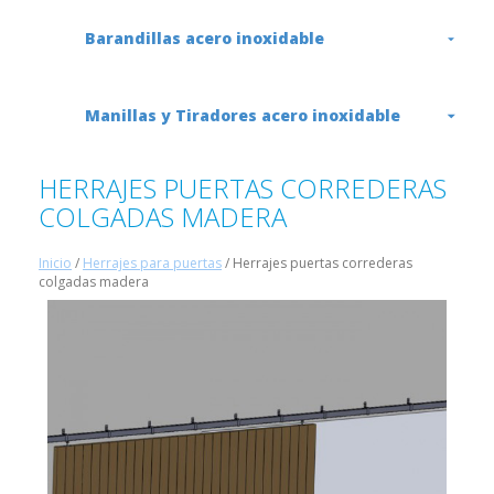
Barandillas acero inoxidable
Manillas y Tiradores acero inoxidable
HERRAJES PUERTAS CORREDERAS
COLGADAS MADERA
Inicio
/
Herrajes para puertas
/ Herrajes puertas correderas
colgadas madera