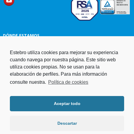
DÓNDE ESTAMOS
Estampaciones EBRO, S.L.
Estebro utiliza cookies para mejorar su experiencia
Polg. Ind. Malpica-Alfindén C/H
cuando navega por nuestra página. Este sitio web
naves 10, 12, 14 y 5 50171 La
utiliza cookies propias. No se usan para la
Puebla de Alfindén Zaragoza,
elaboración de perfiles. Para más información
España
consulte nuestra.
Política de cookies
Aviso Legal
I
Política de cookies
I
Telf. +34 976 107 288
Política de privacidad
Fax. +34 976 108 058
Aceptar todo
Programa operativo FEDER Aragón
Email.
estebro@estebro.es
2014-2020
Plan de recuperación,
transformación y resiliencia
Descartar
Programa FEDER 2021-2027