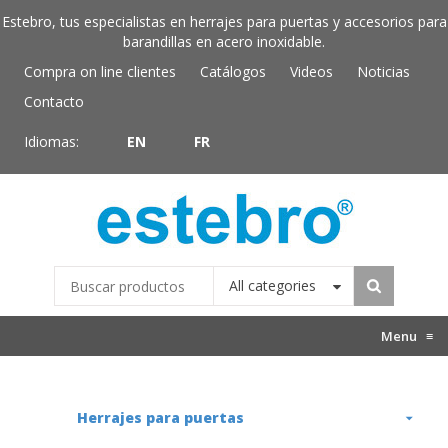
Estebro, tus especialistas en herrajes para puertas y accesorios para
barandillas en acero inoxidable.
Compra on line clientes
Catálogos
Videos
Noticias
Contacto
Idiomas:
EN
FR
All categories
Menu
≡
Herrajes para puertas