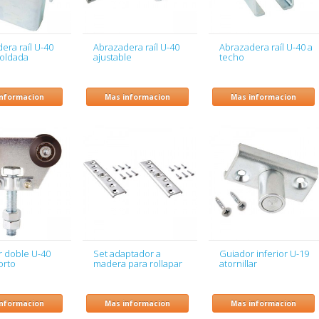
era raíl U-40
Abrazadera raíl U-40
Abrazadera raíl U-40 a
soldada
ajustable
techo
informacion
Mas informacion
Mas informacion
r doble U-40
Set adaptador a
Guiador inferior U-19
orto
madera para rollapar
atornillar
informacion
Mas informacion
Mas informacion