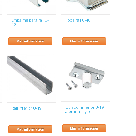
Empalme para raíl U-
Tope raíl U-40
40
Mas informacion
Mas informacion
Guiador inferior U-19
Raíl inferior U-19
atornillar nylon
Mas informacion
Mas informacion