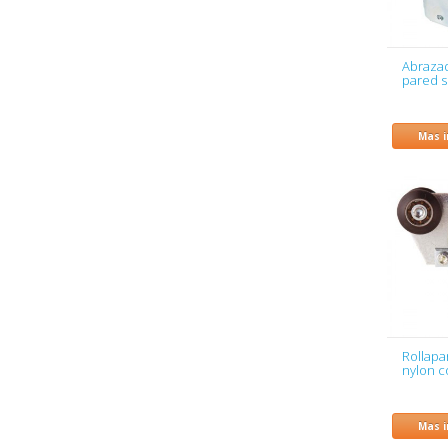
Abrazad
pared 
Mas 
Rollapa
nylon c
Mas 