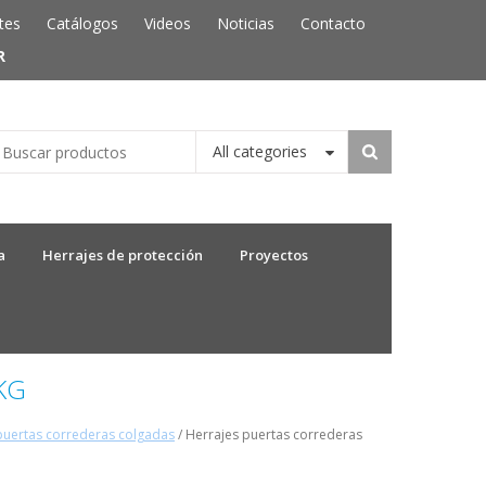
tes
Catálogos
Videos
Noticias
Contacto
R
All categories
a
Herrajes de protección
Proyectos
KG
puertas correderas colgadas
/ Herrajes puertas correderas