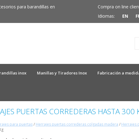
cesorios para barandillas en
Compra on line clien
Idiomas:
EN
F
randillas inox
Manillas y Tiradores Inox
Fabricación a medid
AJES PUERTAS CORREDERAS HASTA 300 
rajes para puertas
/
Herrajes puertas correderas colgadas madera
/
Herrajes 
Kg