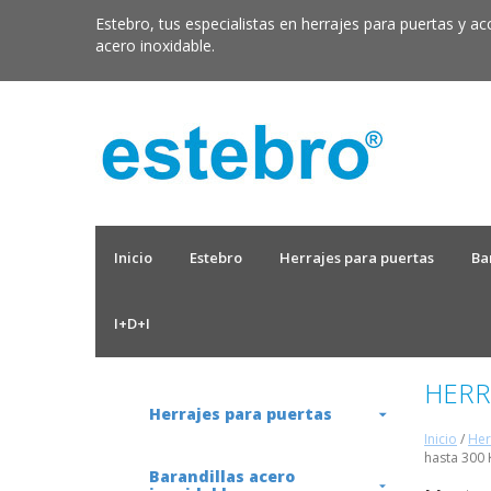
Estebro, tus especialistas en herrajes para puertas y ac
acero inoxidable.
Inicio
Estebro
Herrajes para puertas
Ba
I+D+I
HERR
Herrajes para puertas
Inicio
/
Her
hasta 300 
Barandillas acero