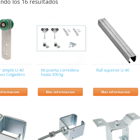
ndo los 16 resultados
r simple U-40
Kit puerta corredera
Raíl superior U-40
nox Colgadero
hasta 300 kg
informacion
Mas informacion
Mas informacion