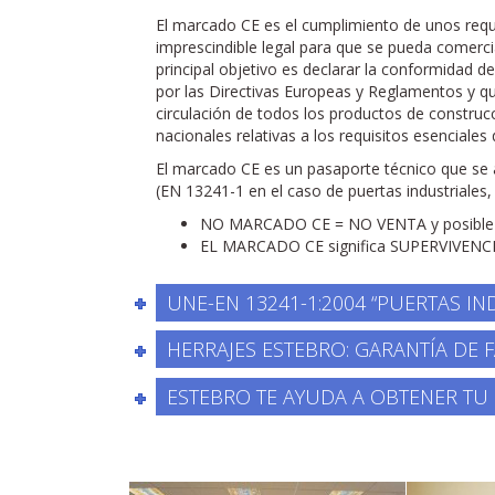
El marcado CE es el cumplimiento de unos requi
imprescindible legal para que se pueda comerc
principal objetivo es declarar la conformidad d
por las Directivas Europeas y Reglamentos y qu
circulación de todos los productos de construc
nacionales relativas a los requisitos esenciales
El marcado CE es un pasaporte técnico que se 
(EN 13241-1 en el caso de puertas industriales,
NO MARCADO CE = NO VENTA y posible d
EL MARCADO CE significa SUPERVIVENCI
UNE-EN 13241-1:2004 “PUERTAS IN
HERRAJES ESTEBRO: GARANTÍA DE 
ESTEBRO TE AYUDA A OBTENER TU 