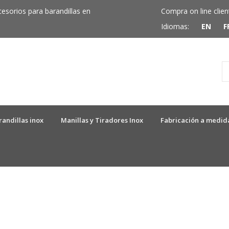
cesorios para barandillas en
Compra on line clien
Idiomas:
EN
F
randillas inox
Manillas y Tiradores Inox
Fabricación a medid