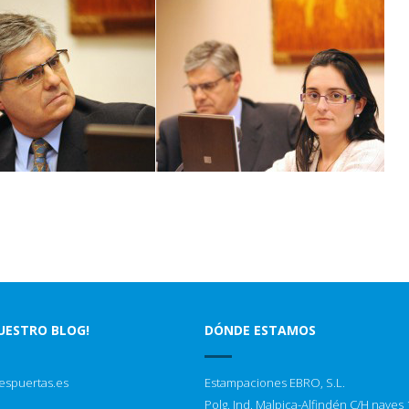
NUESTRO BLOG!
DÓNDE ESTAMOS
espuertas.es
Estampaciones EBRO, S.L.
Polg. Ind. Malpica-Alfindén C/H naves 1