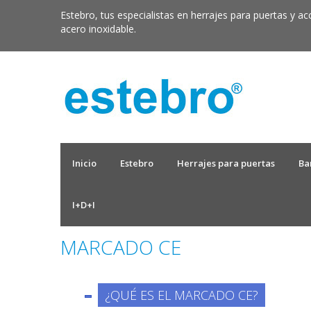
Estebro, tus especialistas en herrajes para puertas y ac
acero inoxidable.
Inicio
Estebro
Herrajes para puertas
Ba
I+D+I
MARCADO CE
¿QUÉ ES EL MARCADO CE?