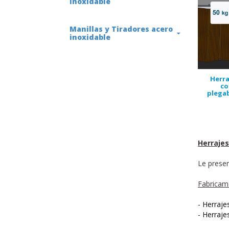
inoxidable
Manillas y Tiradores acero
inoxidable
Herra
co
plegab
Herrajes
Le prese
Fabricam
- Herraje
- Herraje