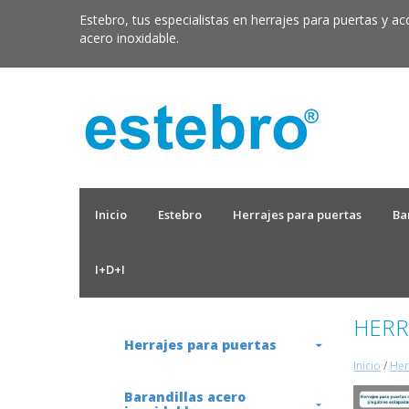
Estebro, tus especialistas en herrajes para puertas y ac
acero inoxidable.
Inicio
Estebro
Herrajes para puertas
Ba
I+D+I
HERR
Herrajes para puertas
Inicio
/
Her
Barandillas acero