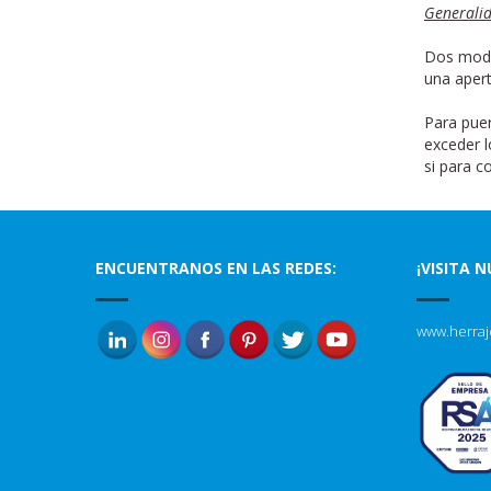
Generali
Dos mode
una apert
Para pue
exceder l
si para c
ENCUENTRANOS EN LAS REDES:
¡VISITA 
www.herraj