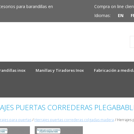
cesorios para barandillas en
Compra on line clien
Idiomas:
EN
F
randillas inox
Manillas y Tiradores Inox
Fabricación a medid
AJES PUERTAS CORREDERAS PLEGABABL
rajes para puertas
/
Herrajes puertas correderas colgadas madera
/ Herrajes 