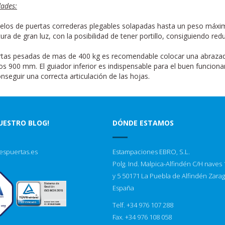
dades:
los de puertas correderas plegables solapadas hasta un peso máxim
ura de gran luz, con la posibilidad de tener portillo, consiguiendo re
rtas pesadas de mas de 400 kg es recomendable colocar una abrazad
os 900 mm. El guiador inferior es indispensable para el buen funcion
onseguir una correcta articulación de las hojas.
NUESTRO BLOG!
DÓNDE ESTAMOS
espuertas.es
Estampaciones EBRO, S.L.
Polg. Ind. Malpica-Alfindén C/H naves 1
y 5 50171 La Puebla de Alfindén Zara
España
Telf. +34 976 107 288
Fax. +34 976 108 058