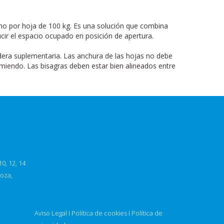
o por hoja de 100 kg. Es una solución que combina
ducir el espacio ocupado en posición de apertura.
era suplementaria. Las anchura de las hojas no debe
amiendo. Las bisagras deben estar bien alineados entre
0, 12, 14
goza,
Aviso Legal
I
Política de cookies
I
Política de