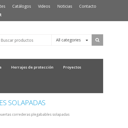
tes
Catálogos
Videos
Noticias
Contacto
R
All categories
a
Herrajes de protección
Proyectos
ES SOLAPADAS
puertas correderas plegabables solapadas