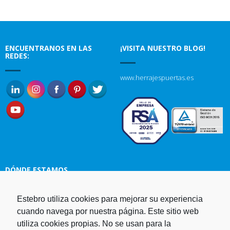
ENCUENTRANOS EN LAS
¡VISITA NUESTRO BLOG!
REDES:
www.herrajespuertas.es
DÓNDE ESTAMOS
Estampaciones EBRO, S.L.
Estebro utiliza cookies para mejorar su experiencia
Polg. Ind. Malpica-Alfindén C/H
cuando navega por nuestra página. Este sitio web
naves 10, 12, 14 y 5 50171 La
utiliza cookies propias. No se usan para la