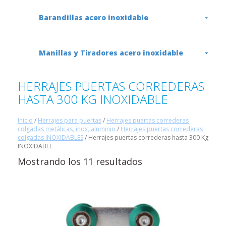
Barandillas acero inoxidable
Manillas y Tiradores acero inoxidable
HERRAJES PUERTAS CORREDERAS
HASTA 300 KG INOXIDABLE
Inicio
/
Herrajes para puertas
/
Herrajes puertas correderas
colgadas metálicas, inox, aluminio
/
Herrajes puertas correderas
colgadas INOXIDABLES
/ Herrajes puertas correderas hasta 300 Kg
INOXIDABLE
Mostrando los 11 resultados