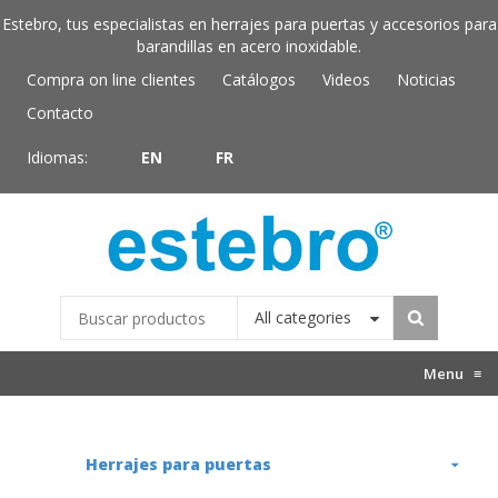
Estebro, tus especialistas en herrajes para puertas y accesorios para
barandillas en acero inoxidable.
Compra on line clientes
Catálogos
Videos
Noticias
Contacto
Idiomas:
EN
FR
All categories
Menu
≡
Herrajes para puertas