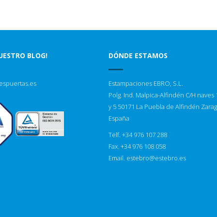
NUESTRO BLOG!
DÓNDE ESTAMOS
espuertas.es
Estampaciones EBRO, S.L.
Polg. Ind. Malpica-Alfindén C/H naves 1
y 5 50171 La Puebla de Alfindén Zara
España
Telf. +34 976 107 288
Fax. +34 976 108 058
Email.
estebro@estebro.es