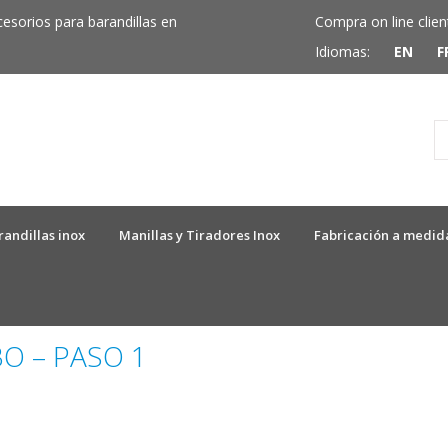
cesorios para barandillas en
Compra on line clien
Idiomas:
EN
F
randillas inox
Manillas y Tiradores Inox
Fabricación a medid
O – PASO 1