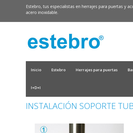
Estebro, tus especialistas en herrajes para puertas y ac
acero inoxidable.
Inicio
Estebro
Herrajes para puertas
Ba
I+D+I
INSTALACIÓN SOPORTE TUB