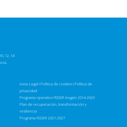
0, 12, 14
goza,
Aviso Legal
I
Política de cookies
I
Política de
privacidad
Programa operativo FEDER Aragón 2014-2020
Plan de recuperación, transformación y
resiliencia
Programa FEDER 2021-2027