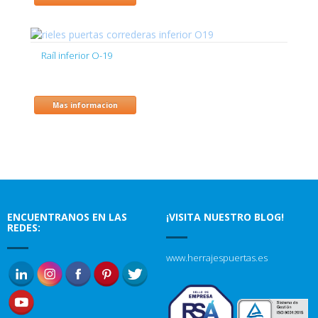
Raíl inferior O-19
Mas informacion
ENCUENTRANOS EN LAS
¡VISITA NUESTRO BLOG!
REDES:
www.herrajespuertas.es