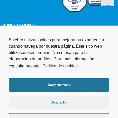
DÓNDE ESTAMOS
Estampaciones EBRO, S.L.
Estebro utiliza cookies para mejorar su experiencia
Polg. Ind. Malpica-Alfindén C/H
cuando navega por nuestra página. Este sitio web
naves 10, 12, 14 y 5 50171 La
utiliza cookies propias. No se usan para la
Puebla de Alfindén Zaragoza,
elaboración de perfiles. Para más información
España
consulte nuestra.
Política de cookies
Aviso Legal
I
Política de cookies
I
Telf. +34 976 107 288
Política de privacidad
Fax. +34 976 108 058
Aceptar todo
Programa operativo FEDER Aragón
Email.
estebro@estebro.es
2014-2020
Plan de recuperación,
transformación y resiliencia
Descartar
Programa FEDER 2021-2027