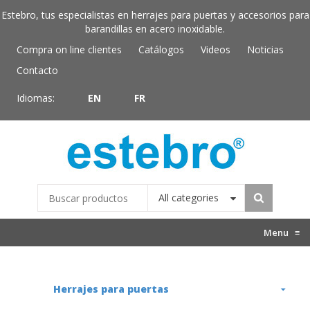
Estebro, tus especialistas en herrajes para puertas y accesorios para
barandillas en acero inoxidable.
Compra on line clientes
Catálogos
Videos
Noticias
Contacto
Idiomas:
EN
FR
All categories
Menu
≡
Herrajes para puertas