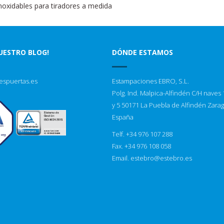
noxidables para tiradores a medida
NUESTRO BLOG!
DÓNDE ESTAMOS
espuertas.es
Estampaciones EBRO, S.L.
Polg. Ind. Malpica-Alfindén C/H naves 1
y 5 50171 La Puebla de Alfindén Zara
España
Telf. +34 976 107 288
Fax. +34 976 108 058
Email.
estebro@estebro.es