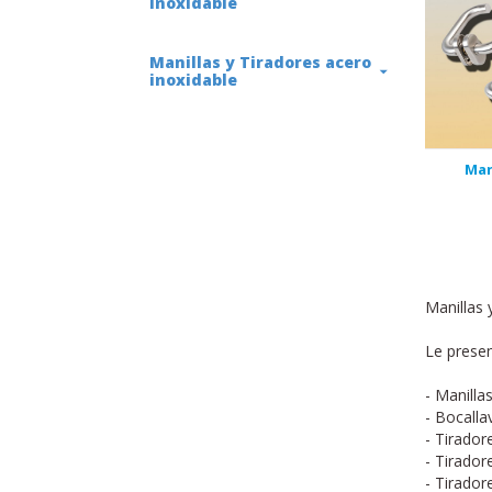
inoxidable
Manillas y Tiradores acero
inoxidable
Man
Manillas 
Le presen
- Manilla
- Bocalla
- Tirador
- Tirador
- Tirador