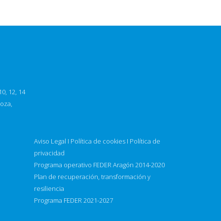
0, 12, 14
goza,
Aviso Legal
I
Política de cookies
I
Política de
privacidad
Programa operativo FEDER Aragón 2014-2020
Plan de recuperación, transformación y
resiliencia
Programa FEDER 2021-2027