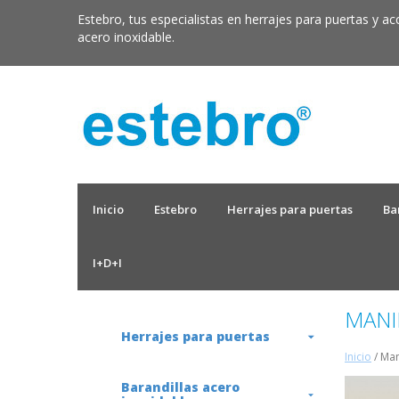
Estebro, tus especialistas en herrajes para puertas y ac
acero inoxidable.
Inicio
Estebro
Herrajes para puertas
Ba
I+D+I
MANI
Herrajes para puertas
Inicio
/ Man
Barandillas acero