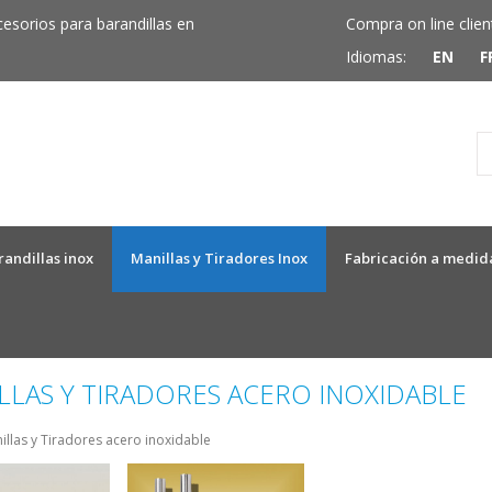
cesorios para barandillas en
Compra on line clien
Idiomas:
EN
F
randillas inox
Manillas y Tiradores Inox
Fabricación a medid
LLAS Y TIRADORES ACERO INOXIDABLE
illas y Tiradores acero inoxidable