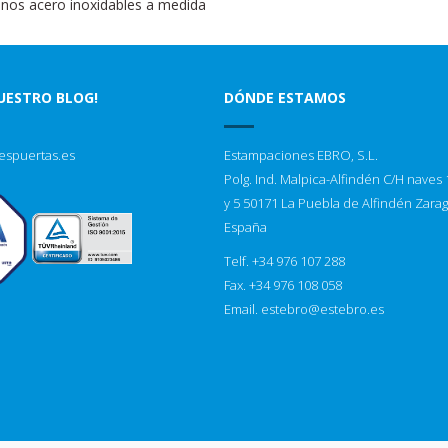
nos acero inoxidables a medida
NUESTRO BLOG!
DÓNDE ESTAMOS
espuertas.es
Estampaciones EBRO, S.L.
Polg. Ind. Malpica-Alfindén C/H naves 1
y 5 50171 La Puebla de Alfindén Zara
España
Telf. +34 976 107 288
Fax. +34 976 108 058
Email.
estebro@estebro.es