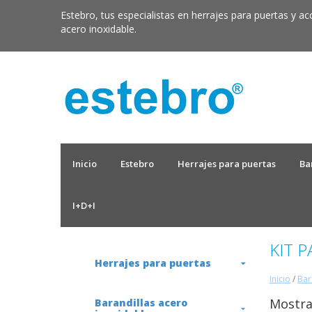
Estebro, tus especialistas en herrajes para puertas y ac
acero inoxidable.
Inicio
Estebro
Herrajes para puertas
Ba
I+D+I
KIT 
Herrajes para puertas
Inicio
/
Bar
Mostra
Barandillas acero