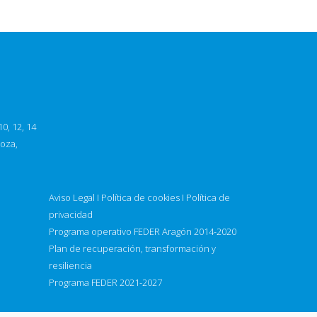
0, 12, 14
goza,
Aviso Legal
I
Política de cookies
I
Política de
privacidad
Programa operativo FEDER Aragón 2014-2020
Plan de recuperación, transformación y
resiliencia
Programa FEDER 2021-2027