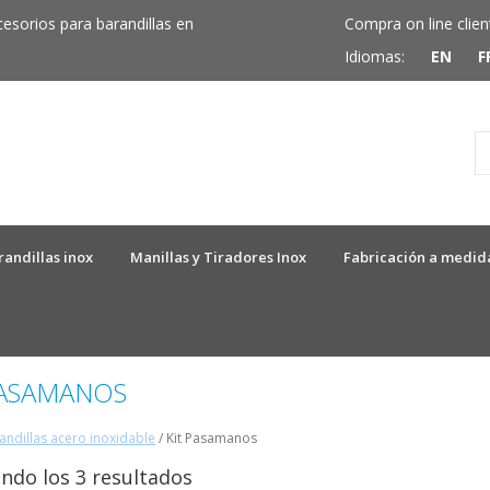
cesorios para barandillas en
Compra on line clien
Idiomas:
EN
F
randillas inox
Manillas y Tiradores Inox
Fabricación a medid
PASAMANOS
andillas acero inoxidable
/ Kit Pasamanos
ndo los 3 resultados