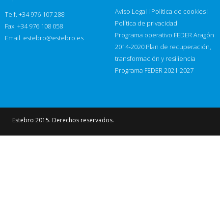
Aviso Legal
I
Política de cookies
I
Telf. +34 976 107 288
Política de privacidad
Fax. +34 976 108 058
Programa operativo FEDER Aragón
Email.
estebro@estebro.es
2014-2020
Plan de recuperación,
transformación y resiliencia
Programa FEDER 2021-2027
Estebro 2015. Derechos reservados.