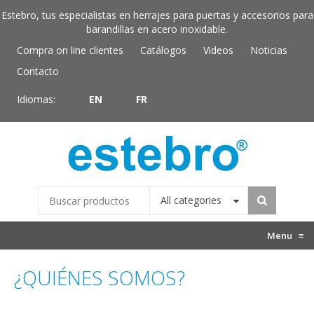
Estebro, tus especialistas en herrajes para puertas y accesorios para
barandillas en acero inoxidable.
Compra on line clientes
Catálogos
Videos
Noticias
Contacto
Idiomas:
EN
FR
All categories
Menu
≡
¿QUIÉNES SOMOS?