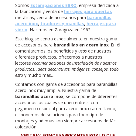
Somos
Estampaciones EBRO
, empresa dedicada a
la fabricación y venta de
herrajes para puertas
metálicas, venta de accesorios para
barandillas
acero in
ox
,
tiradores y manillas
,
herrajes para
vidrio
.
Nacimos en Zaragoza en 1962.
Este blog se centra especialmente en nuestra gama
de accesorios para
barandillas en acero inox
. En él
comentaremos los beneficios y
usos
de nuestros
diferentes productos, ofrecemos a nuestros
lectores
recomendaciones de instalación de nuestros
productos, ideas decorativas, imágenes, consejos, todo
esto
y mucho más…
Contamos con gama de accesorios para barandillas
acero inox muy amplia. Nuestra gama de
barandillas acero inox
, se compone de diferentes
accesorios los cuales se unen entre sí con
pegamento especial para acero inox o atornillando;
disponemos de soluciones para todo tipo de
montajes y además son siempre accesorios de fácil
colocación.
VENTAJA
: SOMOS FABRICANTES POR LO QUE