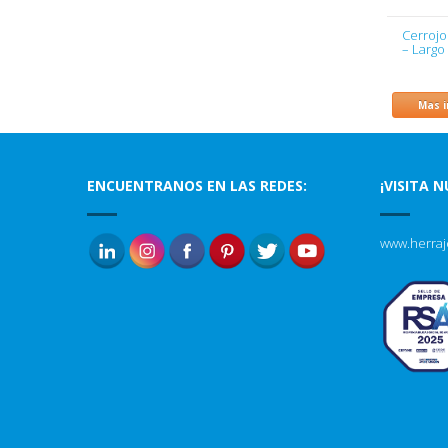
Cerrojo
– Largo
Mas 
ENCUENTRANOS EN LAS REDES:
¡VISITA 
www.herraj