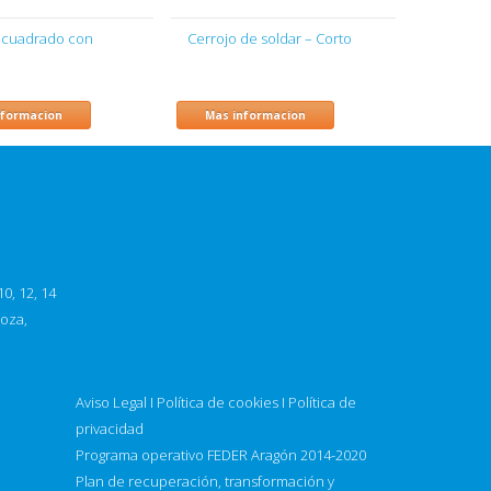
 cuadrado con
Cerrojo de soldar – Corto
nformacion
Mas informacion
0, 12, 14
goza,
Aviso Legal
I
Política de cookies
I
Política de
privacidad
Programa operativo FEDER Aragón 2014-2020
Plan de recuperación, transformación y