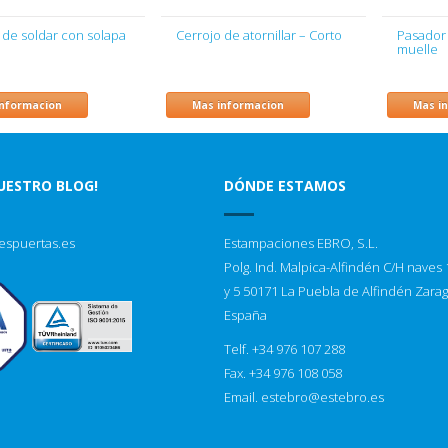
 de soldar con solapa
Cerrojo de atornillar – Corto
Pasador
muelle
informacion
Mas informacion
Mas i
NUESTRO BLOG!
DÓNDE ESTAMOS
espuertas.es
Estampaciones EBRO, S.L.
Polg. Ind. Malpica-Alfindén C/H naves 1
y 5 50171 La Puebla de Alfindén Zara
España
Telf. +34 976 107 288
Fax. +34 976 108 058
Email.
estebro@estebro.es