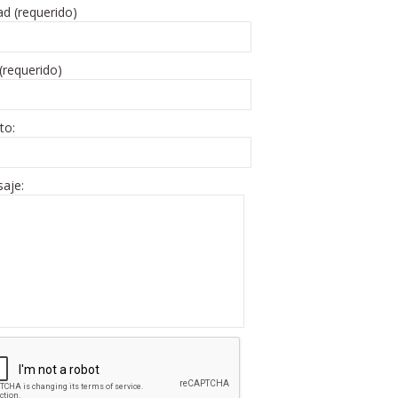
ad (requerido)
(requerido)
to:
aje: