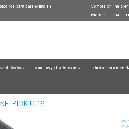
cesorios para barandillas en
Compra on line clien
Idiomas:
EN
F
randillas inox
Manillas y Tiradores Inox
Fabricación a medid
INFERIOR U-19
Inici
col