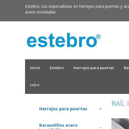
Estebro, tus especialistas en herrajes para puertas y ac
acero inoxidable.
Inicio
Estebro
Herrajes para puertas
Ba
I+D+I
RAÍL 
Herrajes para puertas
Barandillas acero