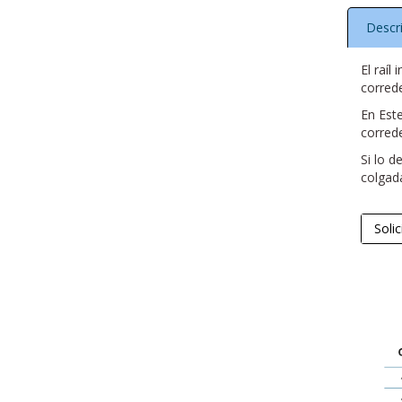
Descr
El raíl
corred
En Est
corred
Si lo 
colgada
Soli