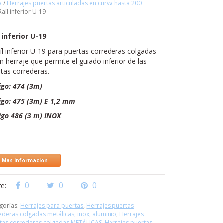
a
/
Herrajes puertas articuladas en curva hasta 200
Raíl inferior U-19
l inferior U-19
aíl inferior U-19 para puertas correderas colgadas
n herraje que permite el guiado inferior de las
tas correderas.
igo: 474 (3m)
igo: 475 (3m) E 1,2 mm
igo 486 (3 m) INOX
Mas informacion
0
0
0
re:
gorías:
Herrajes para puertas
,
Herrajes puertas
ederas colgadas metálicas, inox, aluminio
,
Herrajes
tas correderas colgadas METÁLICAS
,
Herrajes puertas