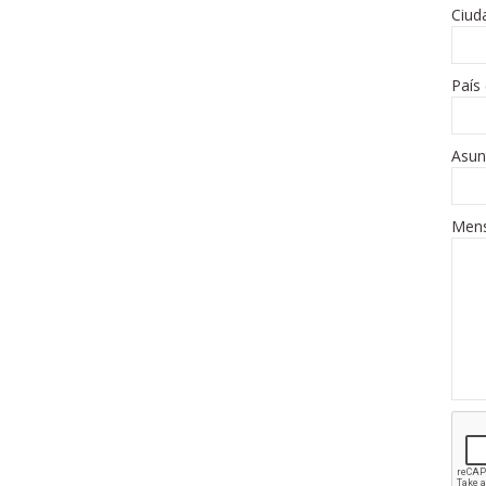
Ciud
País 
Asun
Mens