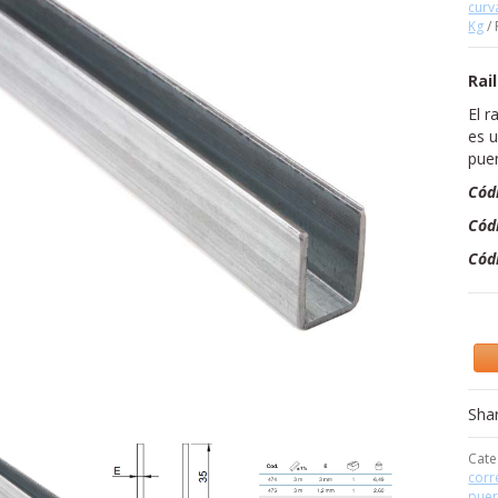
curv
Kg
/ 
Rai
El r
es u
puer
Cód
Cód
Cód
Sha
Cate
corr
puer