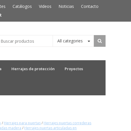
tes
Catálogos
Videos
Noticias
Contacto
R
All categories
a
Herrajes de protección
Proyectos
o
/
Herrajes para puertas
/
Herrajes puertas correderas
gadas madera
/
Herrajes puertas articuladas en