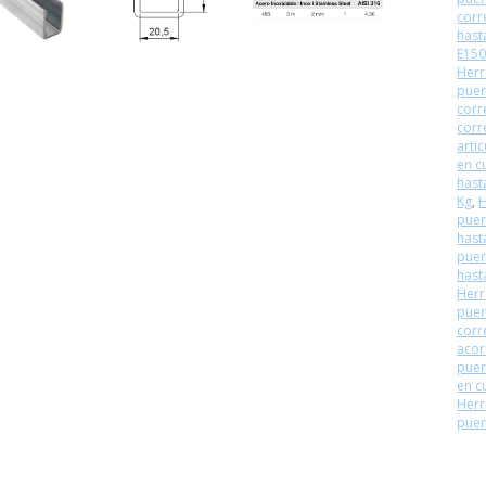
corr
hast
E15
Herr
puer
corr
corr
arti
en c
hast
Kg
,
H
puer
hast
puer
hast
Herr
puer
corr
aco
puer
en c
Herr
puer