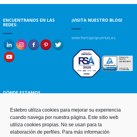
ENCUENTRANOS EN LAS
¡VISITA NUESTRO BLOG!
REDES:
www.herrajespuertas.es
DÓNDE ESTAMOS
Estebro utiliza cookies para mejorar su experiencia
Estampaciones EBRO, S.L.
cuando navega por nuestra página. Este sitio web
Polg. Ind. Malpica-Alfindén C/H
utiliza cookies propias. No se usan para la
naves 10, 12, 14 y 5 50171 La
elaboración de perfiles. Para más información
Puebla de Alfindén Zaragoza,