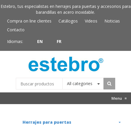
Estebro, tus especialistas en herrajes para puertas y accesorios para
barandillas en acero inoxidable.
Compra on line clientes
Catálogos
Videos
Noticias
Contacto
Idiomas:
EN
FR
All categories
Menu
≡
Herrajes para puertas