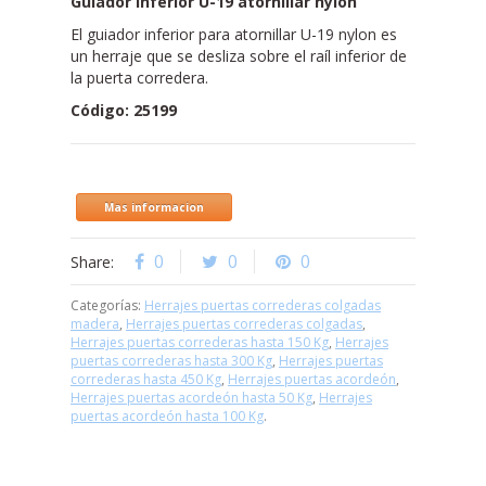
Guiador inferior U-19 atornillar nylon
El guiador inferior para atornillar U-19 nylon es
un herraje que se desliza sobre el raíl inferior de
la puerta corredera.
Código: 25199
Mas informacion
0
0
0
Share:
Categorías:
Herrajes puertas correderas colgadas
madera
,
Herrajes puertas correderas colgadas
,
Herrajes puertas correderas hasta 150 Kg
,
Herrajes
puertas correderas hasta 300 Kg
,
Herrajes puertas
correderas hasta 450 Kg
,
Herrajes puertas acordeón
,
Herrajes puertas acordeón hasta 50 Kg
,
Herrajes
puertas acordeón hasta 100 Kg
.