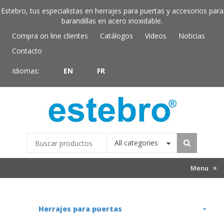
Estebro, tus especialistas en herrajes para puertas y accesorios para
barandillas en acero inoxidable.
Compra on line clientes
Catálogos
Videos
Noticias
Contacto
Idiomas:
EN
FR
All categories
Menu
≡
Herrajes para puertas