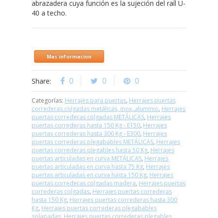
abrazadera cuya función es la sujeción del raíl U-
40 a techo.
Mas informacion
0
0
0
Share:
Categorías:
Herrajes para puertas
,
Herrajes puertas
correderas colgadas metálicas, inox, aluminio
,
Herrajes
puertas correderas colgadas METÁLICAS
,
Herrajes
puertas correderas hasta 150 Kg - E150
,
Herrajes
puertas correderas hasta 300 Kg - E300
,
Herrajes
puertas correderas plegabables METÁLICAS
,
Herrajes
puertas correderas plegables hasta 50 Kg
,
Herrajes
puertas articuladas en curva METÁLICAS
,
Herrajes
puertas articuladas en curva hasta 75 Kg
,
Herrajes
puertas articuladas en curva hasta 150 Kg
,
Herrajes
puertas correderas colgadas madera
,
Herrajes puertas
correderas colgadas
,
Herrajes puertas correderas
hasta 150 Kg
,
Herrajes puertas correderas hasta 300
Kg
,
Herrajes puertas correderas plegabables
solapadas
,
Herrajes puertas correderas plegables