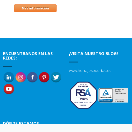
Mas informacion
ENCUENTRANOS EN LAS
¡VISITA NUESTRO BLOG!
REDES:
www.herrajespuertas.es
DÓNDE ESTAMOS