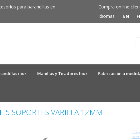
cesorios para barandillas en
Compra on line clien
Idiomas:
EN
F
randillas inox
Manillas y Tiradores Inox
Fabricación a medid
E 5 SOPORTES VARILLA 12MM
Inici
acer