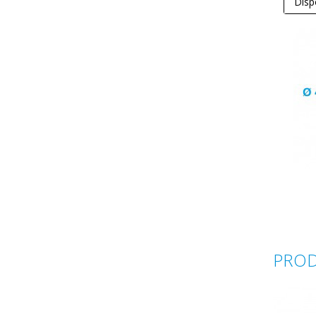
Disp
PROD