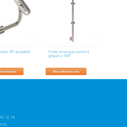
tubo 90º ajustable
Poste arranque pared 4
grapas a 180º
nformacion
Mas informacion
0, 12, 14
goza,