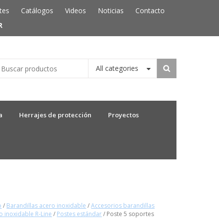
tes
Catálogos
Videos
Noticias
Contacto
R
All categories
a
Herrajes de protección
Proyectos
o
/
Barandillas acero inoxidable
/
Accesorios barandillas
o inoxidable R-Line
/
Postes estándar
/ Poste 5 soportes