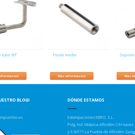
 tubo 90º
Pivote medio
Soporte 
informacion
Mas informacion
Mas i
NUESTRO BLOG!
DÓNDE ESTAMOS
espuertas.es
Estampaciones EBRO, S.L.
Polg. Ind. Malpica-Alfindén C/H naves 1
y 5 50171 La Puebla de Alfindén Zara