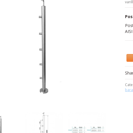
vari
Pos
Post
AISI
Sha
Cate
bara