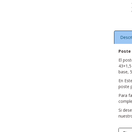
Descr
Poste 
El post
43×1,5
base, 
En Est
poste p
Para f
complet
Si des
nuestro