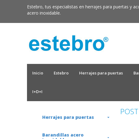
Estebro, tus especialistas en herrajes para puertas y ac
acero inoxidable.
Inicio
Estebro
Herrajes para puertas
Ba
I+D+I
POST
Herrajes para puertas
Barandillas acero