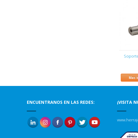
Soporte
Mas 
ENCUENTRANOS EN LAS REDES:
¡VISITA 
www.herraj