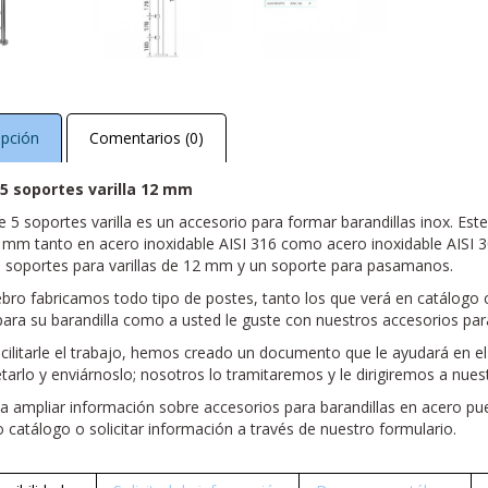
ipción
Comentarios (0)
5 soportes varilla 12 mm
e 5 soportes varilla es un accesorio para formar barandillas inox. Es
 mm tanto en acero inoxidable AISI 316 como acero inoxidable AISI 30
5 soportes para varillas de 12 mm y un soporte para pasamanos.
ebro fabricamos todo tipo de postes, tanto los que verá en catálo
ara su barandilla como a usted le guste con nuestros accesorios para
acilitarle el trabajo, hemos creado un documento que le ayudará en e
arlo y enviárnoslo; nosotros lo tramitaremos y le dirigiremos a nues
ea ampliar información sobre accesorios para barandillas en acero p
 catálogo o solicitar información a través de nuestro formulario.