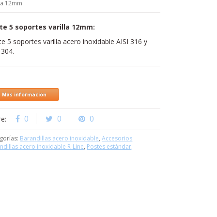
lla 12mm
te 5 soportes varilla 12mm:
e 5 soportes varilla acero inoxidable AISI 316 y
 304.
Mas informacion
0
0
0
re:
gorías:
Barandillas acero inoxidable
,
Accesorios
ndillas acero inoxidable R-Line
,
Postes estándar
.