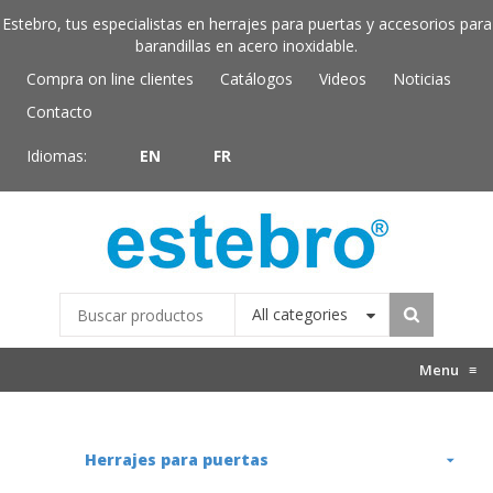
Estebro, tus especialistas en herrajes para puertas y accesorios para
barandillas en acero inoxidable.
Compra on line clientes
Catálogos
Videos
Noticias
Contacto
Idiomas:
EN
FR
All categories
Menu
≡
Herrajes para puertas