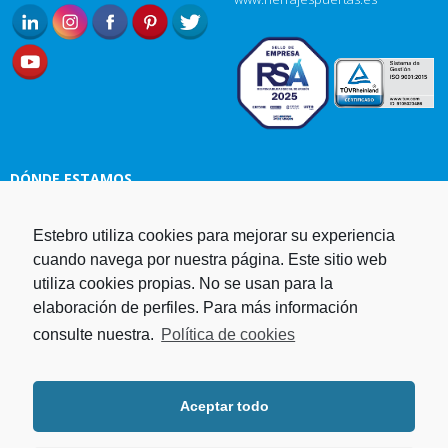
DÓNDE ESTAMOS
Estebro utiliza cookies para mejorar su experiencia
Estampaciones EBRO, S.L.
cuando navega por nuestra página. Este sitio web
Polg. Ind. Malpica-Alfindén C/H
utiliza cookies propias. No se usan para la
naves 10, 12, 14 y 5 50171 La
elaboración de perfiles. Para más información
Puebla de Alfindén Zaragoza,
España
consulte nuestra.
Política de cookies
Aviso Legal
I
Política de cookies
I
Telf. +34 976 107 288
Política de privacidad
Fax. +34 976 108 058
Aceptar todo
Programa operativo FEDER Aragón
Email.
estebro@estebro.es
2014-2020
Plan de recuperación,