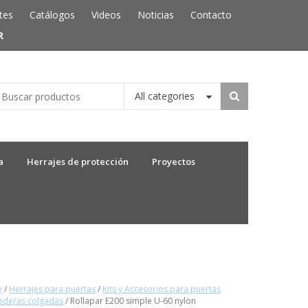
tes
Catálogos
Videos
Noticias
Contacto
R
All categories
a
Herrajes de protección
Proyectos
o
/
Herrajes para puertas
/
Kits y Accesorios para puertas
ederas colgadas
/ Rollapar E200 simple U-60 nylon