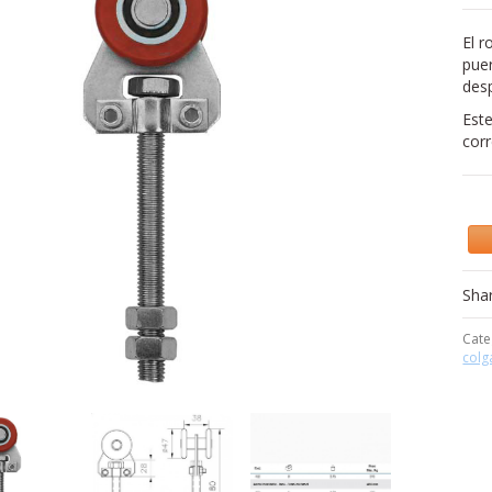
El r
puer
des
Est
cor
Sha
Cate
colg