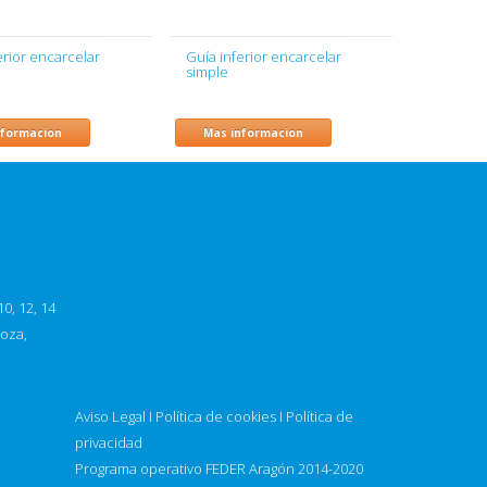
erior encarcelar
Guía inferior encarcelar
simple
nformacion
Mas informacion
0, 12, 14
goza,
Aviso Legal
I
Política de cookies
I
Política de
privacidad
Programa operativo FEDER Aragón 2014-2020