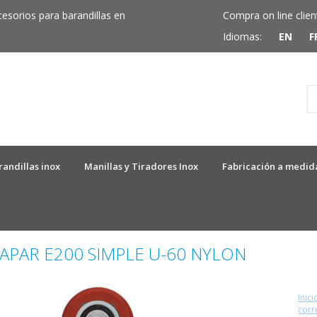
cesorios para barandillas en
Compra on line clien
Idiomas:
EN
F
randillas inox
Manillas y Tiradores Inox
Fabricación a medid
APAR E200 SIMPLE U-60 NYLON
Inici
corr