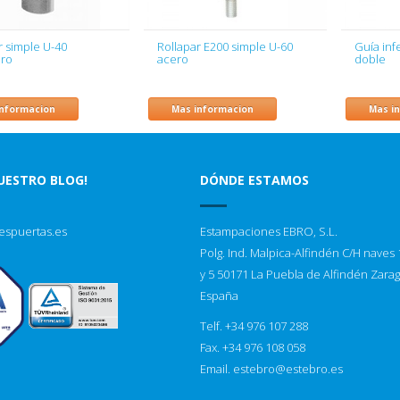
r simple U-40
Rollapar E200 simple U-60
Guía inf
ero
acero
doble
informacion
Mas informacion
Mas i
NUESTRO BLOG!
DÓNDE ESTAMOS
espuertas.es
Estampaciones EBRO, S.L.
Polg. Ind. Malpica-Alfindén C/H naves 1
y 5 50171 La Puebla de Alfindén Zara
España
Telf. +34 976 107 288
Fax. +34 976 108 058
Email.
estebro@estebro.es