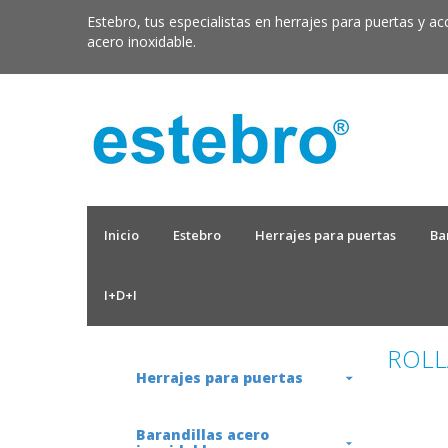
Estebro, tus especialistas en herrajes para puertas y ac
acero inoxidable.
Inicio
Estebro
Herrajes para puertas
Ba
I+D+I
ROLL
Herrajes para puertas
Barandillas acero