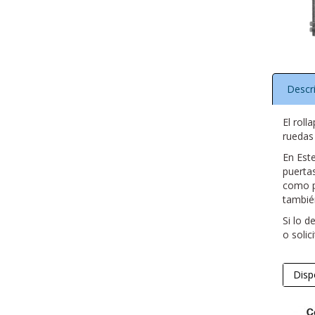
Descr
El roll
ruedas 
En Est
puerta
como p
tambié
Si lo 
o solic
Disp