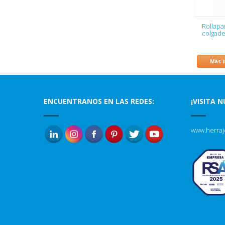
Rollapa
colgad
Mas 
ENCUENTRANOS EN LAS REDES:
¡VISITA 
www.herraj