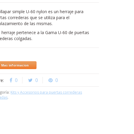
ollapar simple U-60 nylon es un herraje para
tas correderas que se utiliza para el
plazamiento de las mismas.
e herraje pertenece a la Gama U-60 de puertas
rederas colgadas.
Mas informacion
0
0
0
re:
goría:
Kits y Accesorios para puertas correderas
adas
.