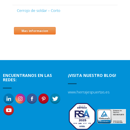
Cerrojo de soldar – Corto
Mas informacion
ENCUENTRANOS EN LAS
¡VISITA NUESTRO BLOG!
REDES:
www.herrajespuertas.es