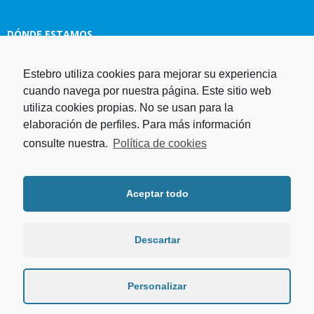
DÓNDE ESTAMOS
Estebro utiliza cookies para mejorar su experiencia
Estampaciones EBRO, S.L.
cuando navega por nuestra página. Este sitio web
Polg. Ind. Malpica-Alfindén C/H
utiliza cookies propias. No se usan para la
naves 10, 12, 14 y 5 50171 La
elaboración de perfiles. Para más información
Puebla de Alfindén Zaragoza,
España
consulte nuestra.
Política de cookies
Aviso Legal
I
Política de cookies
I
Telf. +34 976 107 288
Política de privacidad
Fax. +34 976 108 058
Aceptar todo
Programa operativo FEDER Aragón
Email.
estebro@estebro.es
2014-2020
Plan de recuperación,
transformación y resiliencia
Descartar
Programa FEDER 2021-2027
Personalizar