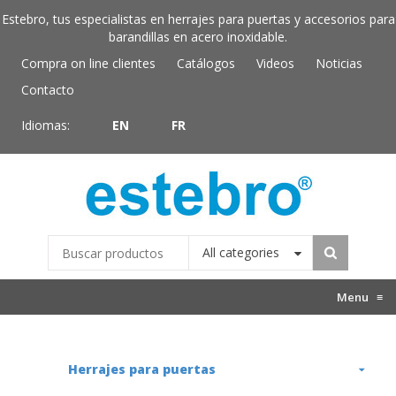
Estebro, tus especialistas en herrajes para puertas y accesorios para
barandillas en acero inoxidable.
Compra on line clientes
Catálogos
Videos
Noticias
Contacto
Idiomas:
EN
FR
All categories
Menu
≡
Herrajes para puertas