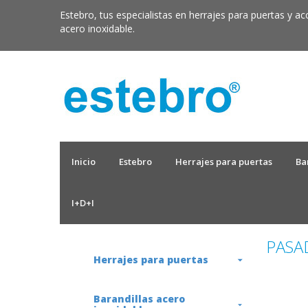
Estebro, tus especialistas en herrajes para puertas y ac
acero inoxidable.
Inicio
Estebro
Herrajes para puertas
Ba
I+D+I
PASA
Herrajes para puertas
Barandillas acero