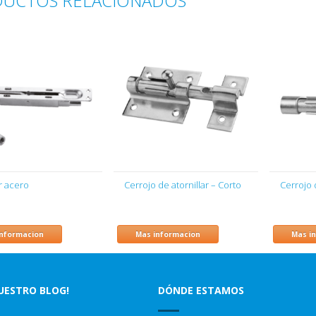
UCTOS RELACIONADOS
r acero
Cerrojo de atornillar – Corto
Cerrojo 
informacion
Mas informacion
Mas i
NUESTRO BLOG!
DÓNDE ESTAMOS