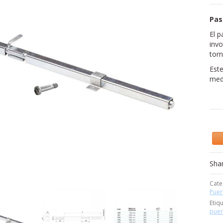
Pas
El p
invo
torn
Este
med
Sha
Cate
Puer
Etiq
puer