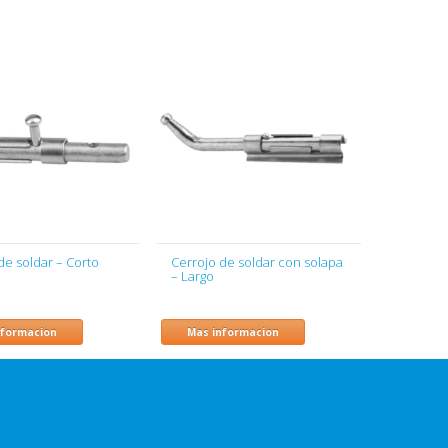
de soldar – Corto
Cerrojo de soldar con solapa
– Largo
nformacion
Mas informacion