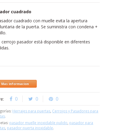
ador cuadrado
asador cuadrado con muelle evita la apertura
luntaria de la puerta. Se suministra con condena +
illo.
 cerrojo pasador está disponible en diferentes
idas.
Mas informacion
0
0
0
re:
gorías:
Herrajes para puertas
,
Cerrojos y Pasadores para
tas
.
uetas:
pasador muelle inoxidable pulido
,
pasador para
tas
,
pasador puerta inoxidable
.