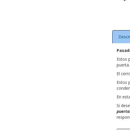
Descr
Pasad
Estos p
puerta
El cerr
Estos 
condena
En est
Si des
puerta
respon