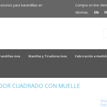
cesorios para barandillas en
Compra on line clien
Idiomas:
EN
F
randillas inox
Manillas y Tiradores Inox
Fabricación a medid
DOR CUADRADO CON MUELLE
Inici
Puer