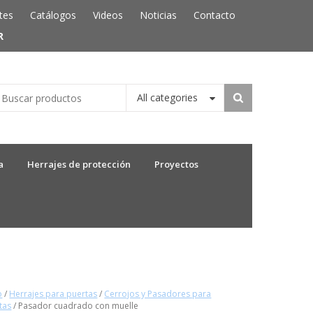
tes
Catálogos
Videos
Noticias
Contacto
R
All categories
a
Herrajes de protección
Proyectos
o
/
Herrajes para puertas
/
Cerrojos y Pasadores para
tas
/ Pasador cuadrado con muelle