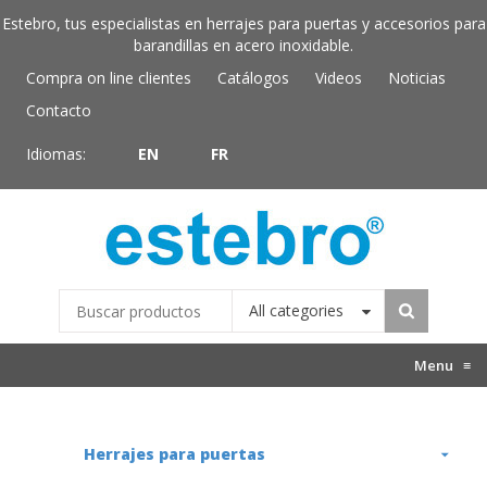
Estebro, tus especialistas en herrajes para puertas y accesorios para
barandillas en acero inoxidable.
Compra on line clientes
Catálogos
Videos
Noticias
Contacto
Idiomas:
EN
FR
All categories
Menu
≡
Herrajes para puertas