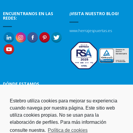
ENCUENTRANOS EN LAS
¡VISITA NUESTRO BLOG!
REDES:
www.herrajespuertas.es
DÓNDE ESTAMOS
Estebro utiliza cookies para mejorar su experiencia
Estampaciones EBRO, S.L.
cuando navega por nuestra página. Este sitio web
Polg. Ind. Malpica-Alfindén C/H
utiliza cookies propias. No se usan para la
naves 10, 12, 14 y 5 50171 La
elaboración de perfiles. Para más información
Puebla de Alfindén Zaragoza,
España
consulte nuestra.
Política de cookies