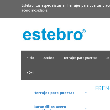
Estebro, tus especialistas en herrajes para puertas y ac
acero inoxidable.
Inicio
Estebro
Herrajes para puertas
Ba
I+D+I
FREN
Herrajes para puertas
Barandillas acero