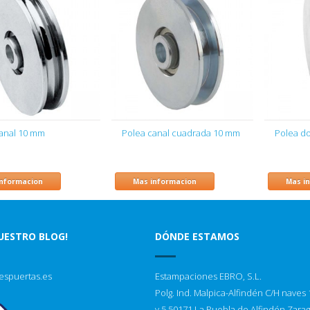
anal 10 mm
Polea canal cuadrada 10 mm
Polea do
informacion
Mas informacion
Mas i
NUESTRO BLOG!
DÓNDE ESTAMOS
espuertas.es
Estampaciones EBRO, S.L.
Polg. Ind. Malpica-Alfindén C/H naves 1
y 5 50171 La Puebla de Alfindén Zara