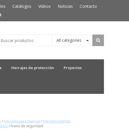
tes
Catálogos
Videos
Noticias
Contacto
R
All categories
a
Herrajes de protección
Proyectos
o
/
Herrajes para puertas
/
Herrajes puertas
ables
/ Freno de seguridad