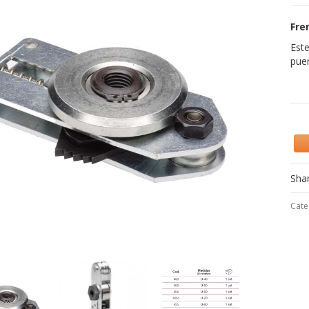
Fre
Este
puer
Sha
Cate