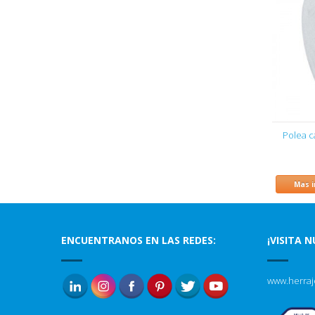
Polea c
Mas 
ENCUENTRANOS EN LAS REDES:
¡VISITA 
www.herraj