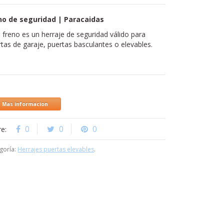
no de seguridad | Paracaidas
 freno es un herraje de seguridad válido para
tas de garaje, puertas basculantes o elevables.
Mas informacion
0
0
0
re:
goría:
Herrajes puertas elevables
.