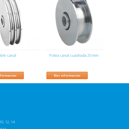
ble canal
Polea canal cuadrada 20 mm
nformacion
Mas informacion
0, 12, 14
goza,