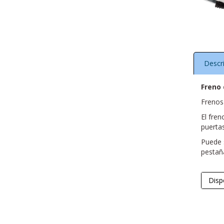
Descr
Freno
Frenos
El fren
puertas
Puede 
pestañ
Disp