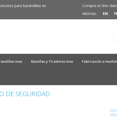
cesorios para barandillas en
Compra on line clien
Idiomas:
EN
F
randillas inox
Manillas y Tiradores Inox
Fabricación a medid
O DE SEGURIDAD
Inici
elev