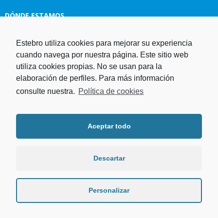
DÓNDE ESTAMOS
Estebro utiliza cookies para mejorar su experiencia
Estampaciones EBRO, S.L.
cuando navega por nuestra página. Este sitio web
Polg. Ind. Malpica-Alfindén C/H
utiliza cookies propias. No se usan para la
naves 10, 12, 14 y 5 50171 La
elaboración de perfiles. Para más información
Puebla de Alfindén Zaragoza,
España
consulte nuestra.
Política de cookies
Aviso Legal
I
Política de cookies
I
Telf. +34 976 107 288
Política de privacidad
Fax. +34 976 108 058
Aceptar todo
Programa operativo FEDER Aragón
Email.
estebro@estebro.es
2014-2020
Plan de recuperación,
transformación y resiliencia
Descartar
Programa FEDER 2021-2027
Personalizar
Estebro 2015. Derechos reservados.