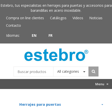
Estebro, tus especialistas en herrajes para puertas y accesorios para
barandillas en acero inoxidable.
Compra on line clientes
Catálogos
Videos
Noticias
Contacto
Idiomas:
EN
FR
All categories
Menu
≡
Herrajes para puertas