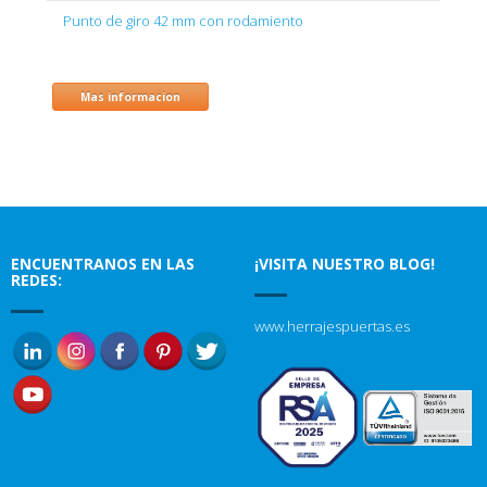
Punto de giro 42 mm con rodamiento
Mas informacion
ENCUENTRANOS EN LAS
¡VISITA NUESTRO BLOG!
REDES:
www.herrajespuertas.es