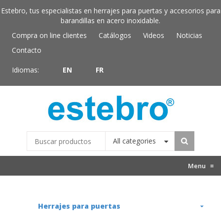
Estebro, tus especialistas en herrajes para puertas y accesorios para
barandillas en acero inoxidable.
Compra on line clientes
Catálogos
Videos
Noticias
Contacto
Idiomas:
EN
FR
All categories
Menu
≡
Herrajes para puertas