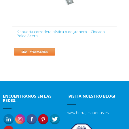
Kit puerta corredera rústica o de granero – Cincado –
Polea Acero
Mas informacion
ENCUENTRANOS EN LAS
¡VISITA NUESTRO BLOG!
REDES:
www.herrajespuertas.es