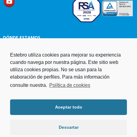
DÓNDE ESTAMOS
Estebro utiliza cookies para mejorar su experiencia
Estampaciones EBRO, S.L.
cuando navega por nuestra página. Este sitio web
Polg. Ind. Malpica-Alfindén C/H
utiliza cookies propias. No se usan para la
naves 10, 12, 14 y 5 50171 La
elaboración de perfiles. Para más información
Puebla de Alfindén Zaragoza,
España
consulte nuestra.
Política de cookies
Aviso Legal
I
Política de cookies
I
Telf. +34 976 107 288
Política de privacidad
Fax. +34 976 108 058
Aceptar todo
Programa operativo FEDER Aragón
Email.
estebro@estebro.es
2014-2020
Plan de recuperación,
transformación y resiliencia
Descartar
Programa FEDER 2021-2027