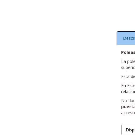
Descr
Poleas
La pol
superio
Está di
En Est
relaci
No dud
puert
acceso
Disp