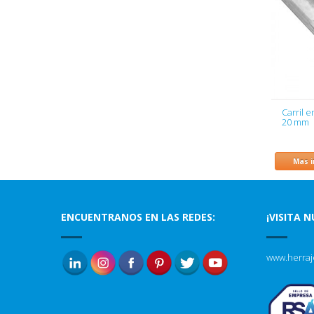
Carril 
20 mm
Mas 
ENCUENTRANOS EN LAS REDES:
¡VISITA 
www.herraj