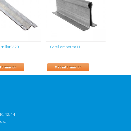
ornillar V 20
Carril empotrar U
nformacion
Mas informacion
0, 12, 14
goza,