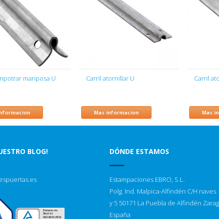
empotrar mariposa U
Carril atornillar U
Carril at
informacion
Mas informacion
Mas i
NUESTRO BLOG!
DÓNDE ESTAMOS
espuertas.es
Estampaciones EBRO, S.L.
Polg. Ind. Malpica-Alfindén C/H naves 1
y 5 50171 La Puebla de Alfindén Zara
España