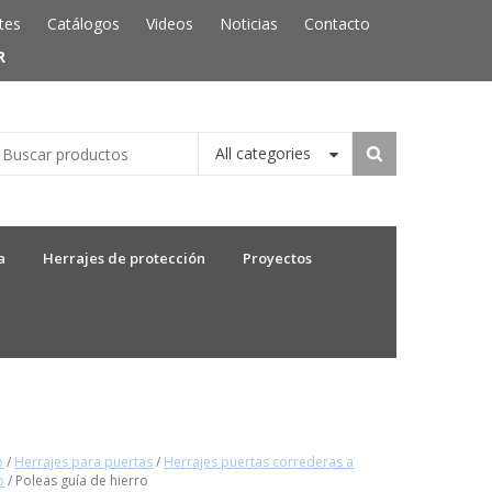
tes
Catálogos
Videos
Noticias
Contacto
R
All categories
a
Herrajes de protección
Proyectos
o
/
Herrajes para puertas
/
Herrajes puertas correderas a
o
/ Poleas guía de hierro