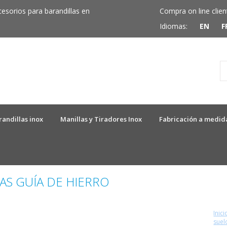
cesorios para barandillas en
Compra on line clien
Idiomas:
EN
F
randillas inox
Manillas y Tiradores Inox
Fabricación a medid
AS GUÍA DE HIERRO
Inici
suel