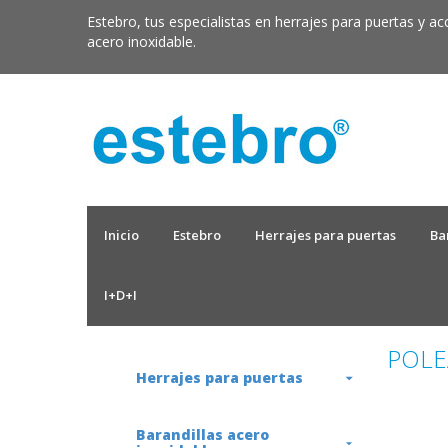
Estebro, tus especialistas en herrajes para puertas y ac
acero inoxidable.
Inicio
Estebro
Herrajes para puertas
Ba
I+D+I
POLE
Herrajes para puertas
Barandillas acero