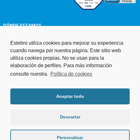
DÓNDE ESTAMOS
Estebro utiliza cookies para mejorar su experiencia
Estampaciones EBRO, S.L.
cuando navega por nuestra página. Este sitio web
Polg. Ind. Malpica-Alfindén C/H
utiliza cookies propias. No se usan para la
naves 10, 12, 14 y 5 50171 La
elaboración de perfiles. Para más información
Puebla de Alfindén Zaragoza,
España
consulte nuestra.
Política de cookies
Aviso Legal
I
Política de cookies
I
Telf. +34 976 107 288
Política de privacidad
Fax. +34 976 108 058
Aceptar todo
Programa operativo FEDER Aragón
Email.
estebro@estebro.es
2014-2020
Plan de recuperación,
transformación y resiliencia
Descartar
Programa FEDER 2021-2027
Personalizar