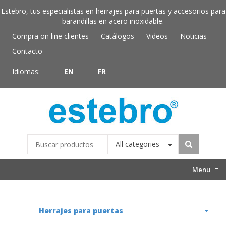
Estebro, tus especialistas en herrajes para puertas y accesorios para
barandillas en acero inoxidable.
Compra on line clientes
Catálogos
Videos
Noticias
Contacto
Idiomas:
EN
FR
All categories
Menu
≡
Herrajes para puertas