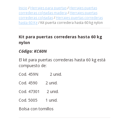
Inicio
/
Herrajes para puertas
/
Herrajes puertas
correderas colgadas madera
/
Herrajes puertas
correderas colgadas
/
Herrajes puertas correderas
hasta 60 Kg
/ Kit puerta corredera hasta 60 kg nylon
Kit para puertas correderas hasta 60 kg
nylon
Código: KC60N
El kit para puertas correderas hasta 60 kg está
compuesto de:
Cod. 459N 2 unid.
Cod. 4590 2 unid.
Cod. 47301 2 unid.
Cod. 5005 1 unid.
Bolsa con tornillos