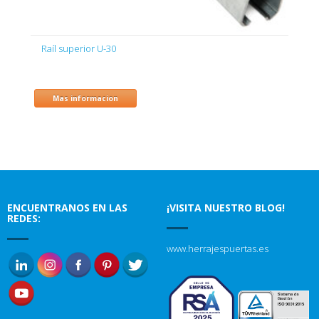
Raíl superior U-30
Mas informacion
ENCUENTRANOS EN LAS
¡VISITA NUESTRO BLOG!
REDES:
www.herrajespuertas.es