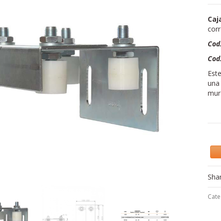
Caj
corr
Cod
Cod
Est
una 
mur
Sha
Cate