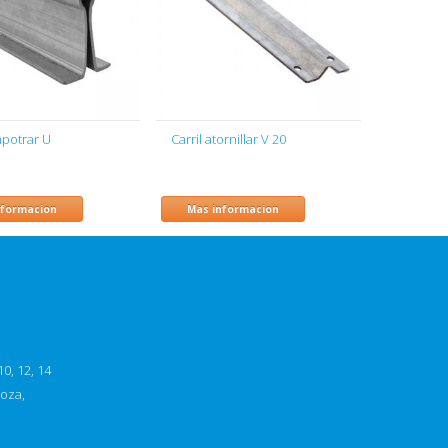
mpotrar U
Carril atornillar V 20
nformacion
Mas informacion
0, 12, 14
goza,