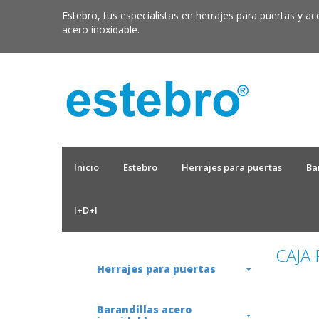
Estebro, tus especialistas en herrajes para puertas y ac
acero inoxidable.
Inicio
Estebro
Herrajes para puertas
Ba
I+D+I
CAJA
Herrajes para puertas
Barandillas acero