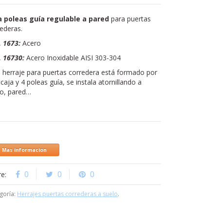
a poleas guía regulable a pared
para puertas
ederas.
. 1673:
Acero
. 16730:
Acero Inoxidable AISI 303-304
e herraje para puertas corredera está formado por
caja y 4 poleas guía, se instala atornillando a
o, pared…
Mas informacion
0
0
0
re:
goría:
Herrajes puertas correderas a suelo
.