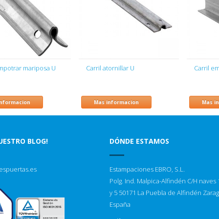
empotrar mariposa U
Carril atornillar U
Carril e
informacion
Mas informacion
Mas i
NUESTRO BLOG!
DÓNDE ESTAMOS
espuertas.es
Estampaciones EBRO, S.L.
Polg. Ind. Malpica-Alfindén C/H naves 1
y 5 50171 La Puebla de Alfindén Zara
España