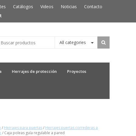
tes
Catálogos
Videos
Noticias
Contacto
R
All categories
a
Herrajes de protección
Proyectos
o
/
Herrajes para puertas
/
Herrajes puertas correderas a
o
/ Caja poleas guía regulable a pared