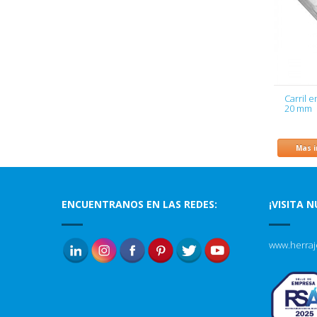
Carril 
20 mm
Mas 
ENCUENTRANOS EN LAS REDES:
¡VISITA 
www.herraj