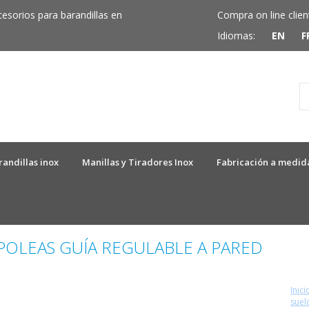
cesorios para barandillas en
Compra on line clien
Idiomas:
EN
F
randillas inox
Manillas y Tiradores Inox
Fabricación a medid
 POLEAS GUÍA REGULABLE A PARED
Inici
suel