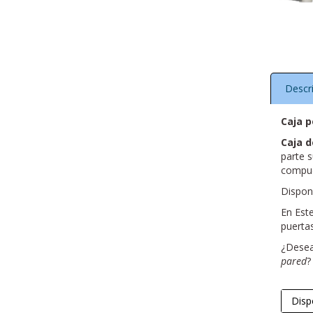
Descr
Caja p
Caja d
parte s
compues
Dispon
En Est
puerta
¿Desea
pared
?
Disp