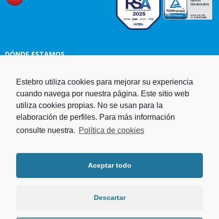
DÓNDE ESTAMOS
Estebro utiliza cookies para mejorar su experiencia
Estampaciones EBRO, S.L.
cuando navega por nuestra página. Este sitio web
Polg. Ind. Malpica-Alfindén C/H
utiliza cookies propias. No se usan para la
naves 10, 12, 14 y 5 50171 La
elaboración de perfiles. Para más información
Puebla de Alfindén Zaragoza,
España
consulte nuestra.
Política de cookies
Aviso Legal
I
Política de cookies
I
Telf. +34 976 107 288
Política de privacidad
Fax. +34 976 108 058
Aceptar todo
Programa operativo FEDER Aragón
Email.
estebro@estebro.es
2014-2020
Plan de recuperación,
transformación y resiliencia
Descartar
Programa FEDER 2021-2027