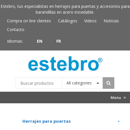
Estebro, tus especialistas en herrajes para puertas y accesorios para
barandillas en acero inoxidable.
Compra on line clientes
Catálogos
Videos
Noticias
Contacto
Idiomas:
EN
FR
All categories
Menu
≡
Herrajes para puertas