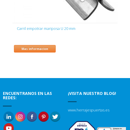
Carril empotrar mariposa U 20 mm
Mas informacion
ENCUENTRANOS EN LAS
¡VISITA NUESTRO BLOG!
REDES:
www.herrajespuertas.es