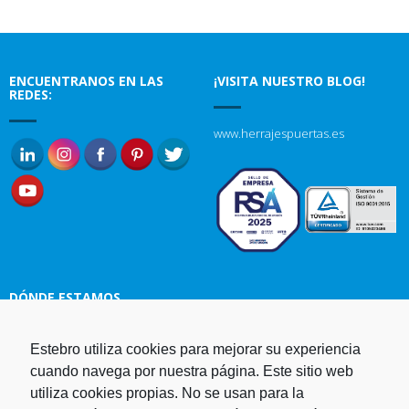
ENCUENTRANOS EN LAS
¡VISITA NUESTRO BLOG!
REDES:
www.herrajespuertas.es
DÓNDE ESTAMOS
Estampaciones EBRO, S.L.
Estebro utiliza cookies para mejorar su experiencia
Polg. Ind. Malpica-Alfindén C/H
cuando navega por nuestra página. Este sitio web
naves 10, 12, 14 y 5 50171 La
utiliza cookies propias. No se usan para la