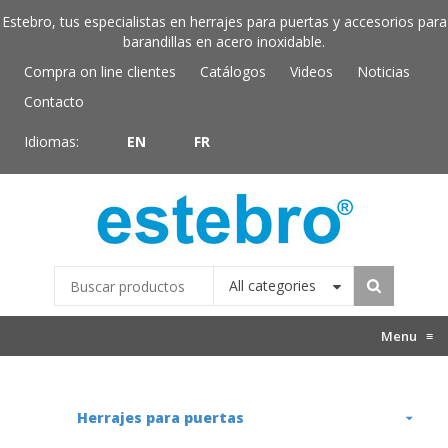
Estebro, tus especialistas en herrajes para puertas y accesorios para
barandillas en acero inoxidable.
Compra on line clientes
Catálogos
Videos
Noticias
Contacto
Idiomas:
EN
FR
All categories
Menu
≡
Herrajes para puertas