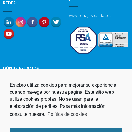
REDES:
www.herrajespuertas.es
DÓNDE ESTAMOS
Estampaciones EBRO, S.L.
Estebro utiliza cookies para mejorar su experiencia
Polg. Ind. Malpica-Alfindén C/H
cuando navega por nuestra página. Este sitio web
naves 10, 12, 14 y 5 50171 La
utiliza cookies propias. No se usan para la
Puebla de Alfindén Zaragoza,
elaboración de perfiles. Para más información
España
consulte nuestra.
Política de cookies
Aviso Legal
I
Política de cookies
I
Telf. +34 976 107 288
Política de privacidad
Fax. +34 976 108 058