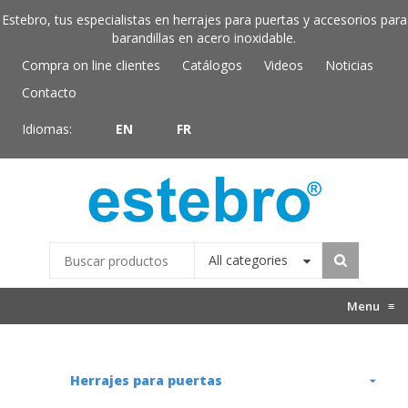
Estebro, tus especialistas en herrajes para puertas y accesorios para
barandillas en acero inoxidable.
Compra on line clientes
Catálogos
Videos
Noticias
Contacto
Idiomas:
EN
FR
All categories
Menu
≡
Herrajes para puertas