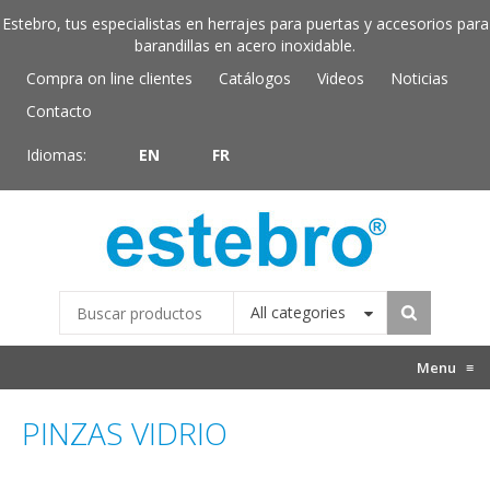
Estebro, tus especialistas en herrajes para puertas y accesorios para
barandillas en acero inoxidable.
Compra on line clientes
Catálogos
Videos
Noticias
Contacto
Idiomas:
EN
FR
All categories
Menu
≡
PINZAS VIDRIO