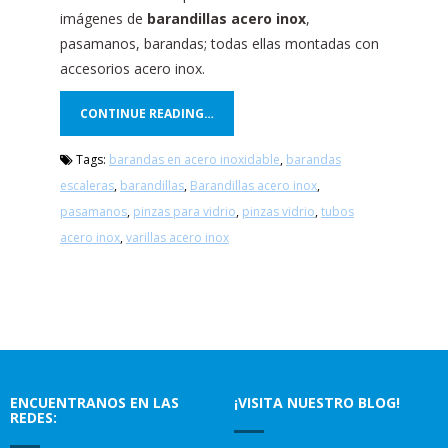
imágenes de
barandillas acero inox
,
pasamanos, barandas; todas ellas montadas con
accesorios acero inox.
CONTINUE READING…
Tags:
barandas en acero inoxidable
,
barandas
escaleras
,
barandillas
,
Barandillas acero inox
,
pasamanos
,
pinzas para vidrio
,
pinzas vidrio
,
tubos
acero inox
,
varillas acero inox
ENCUENTRANOS EN LAS
¡VISITA NUESTRO BLOG!
REDES: