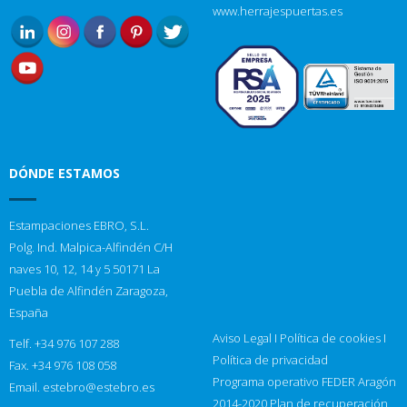
www.herrajespuertas.es
DÓNDE ESTAMOS
Estampaciones EBRO, S.L.
Polg. Ind. Malpica-Alfindén C/H
naves 10, 12, 14 y 5 50171 La
Puebla de Alfindén Zaragoza,
España
Aviso Legal
I
Política de cookies
I
Telf. +34 976 107 288
Política de privacidad
Fax. +34 976 108 058
Programa operativo FEDER Aragón
Email.
estebro@estebro.es
2014-2020
Plan de recuperación,