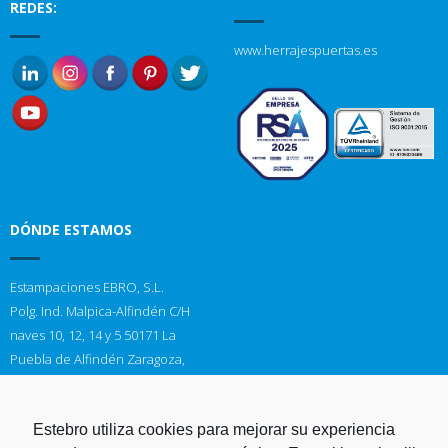
REDES:
www.herrajespuertas.es
DÓNDE ESTAMOS
Estampaciones EBRO, S.L.
Polg. Ind. Malpica-Alfindén C/H
naves 10, 12, 14 y 5 50171 La
Puebla de Alfindén Zaragoza,
España
Aviso Legal
I
Política de cookies
I
Telf. +34 976 107 288
Estebro utiliza cookies para mejorar su experiencia
Política de privacidad
Fax. +34 976 108 058