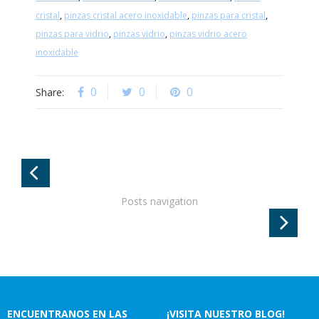
cristal
,
pinzas cristal acero inoxidable
,
pinzas para cristal
,
pinzas para vidrio
,
pinzas vidrio
,
pinzas vidrio acero
inoxidable
0
0
0
Share:
Posts navigation
ENCUENTRANOS EN LAS
¡VISITA NUESTRO BLOG!