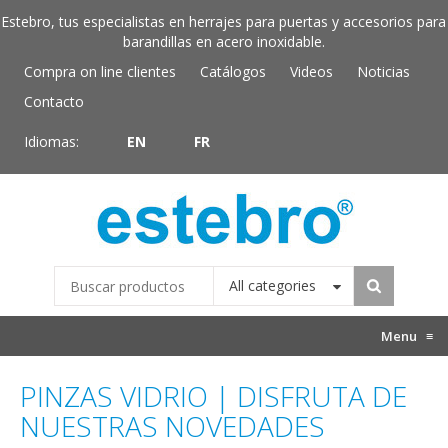
Estebro, tus especialistas en herrajes para puertas y accesorios para
barandillas en acero inoxidable.
Compra on line clientes
Catálogos
Videos
Noticias
Contacto
Idiomas:
EN
FR
All categories
Menu
≡
PINZAS VIDRIO | DISFRUTA DE
NUESTRAS NOVEDADES