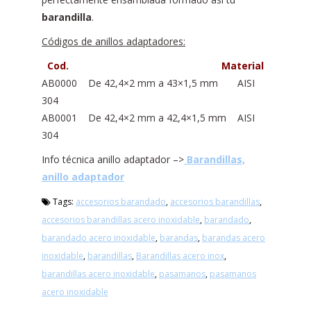
barandilla
.
Códigos de anillos adaptadores:
Cod. Material
AB0000 De 42,4×2 mm a 43×1,5 mm AISI
304
AB0001 De 42,4×2 mm a 42,4×1,5 mm AISI
304
Info técnica anillo adaptador –>
Barandillas,
anillo adaptador
Tags:
accesorios barandado
,
accesorios barandillas
,
accesorios barandillas acero inoxidable
,
barandado
,
barandado acero inoxidable
,
barandas
,
barandas acero
inoxidable
,
barandillas
,
Barandillas acero inox
,
barandillas acero inoxidable
,
pasamanos
,
pasamanos
acero inoxidable