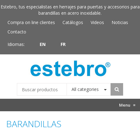
Estebro, tus especialistas en herrajes para puertas y accesorios para
barandillas en acero inoxidable.
Compra on line clientes
Catálogos
Videos
Noticias
Contacto
Idiomas:
EN
FR
All categories
Menu
≡
BARANDILLAS