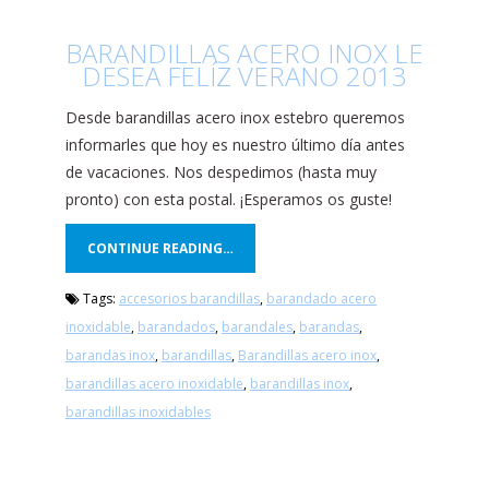
BARANDILLAS ACERO INOX LE
DESEA FELÍZ VERANO 2013
Desde barandillas acero inox estebro queremos
informarles que hoy es nuestro último día antes
de vacaciones. Nos despedimos (hasta muy
pronto) con esta postal. ¡Esperamos os guste!
CONTINUE READING…
Tags:
accesorios barandillas
,
barandado acero
inoxidable
,
barandados
,
barandales
,
barandas
,
barandas inox
,
barandillas
,
Barandillas acero inox
,
barandillas acero inoxidable
,
barandillas inox
,
barandillas inoxidables