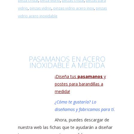
pinza cristal
,
pinza vidrio
,
pinzas cristal
,
pinzas para
vidrio
,
pinzas vidrio
,
pinzas vidrio acero inox
,
pinzas
vidrio acero inoxidable
PASAMANOS EN ACERO
INOXIDABLE A MEDIDA
¡Diseña tus
pasamanos
y
postes para barandillas a
medida!
¿Cómo te gustaría? Lo
diseñamos y fabricamos para tí.
Ahora, puedes descargar de
nuestra web las fichas que te ayudarán a diseñar