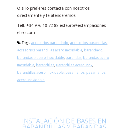
O si lo prefieres contacta con nosotros
directamente y te atenderemos:
Telf. +34 976 10 72 88 estebro@estampaciones-
ebro.com
Tags:
accesorios barandado
,
accesorios barandillas
,
accesorios barandillas acero inoxidable
,
barandado
,
barandado acero inoxidable
,
barandas
,
barandas acero
inoxidable
,
barandillas
,
Barandillas acero inox
,
barandillas acero inoxidable
,
pasamanos
,
pasamanos
acero inoxidable
INSTALACIÓN DE BASES EN
BARANDILLAS Y BARANDAS