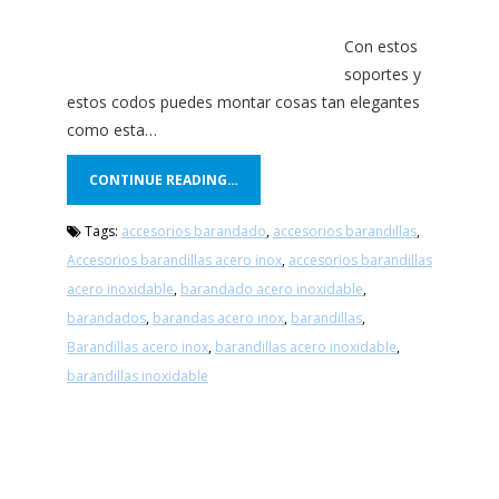
Con estos
soportes y
estos codos puedes montar cosas tan elegantes
como esta…
CONTINUE READING…
Tags:
accesorios barandado
,
accesorios barandillas
,
Accesorios barandillas acero inox
,
accesorios barandillas
acero inoxidable
,
barandado acero inoxidable
,
barandados
,
barandas acero inox
,
barandillas
,
Barandillas acero inox
,
barandillas acero inoxidable
,
barandillas inoxidable