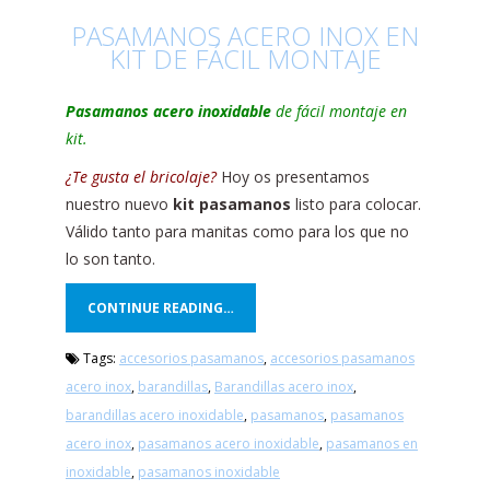
PASAMANOS ACERO INOX EN
KIT DE FÁCIL MONTAJE
Pasamanos acero inoxidable
de fácil montaje en
kit.
¿Te gusta el bricolaje?
Hoy os presentamos
nuestro nuevo
kit pasamanos
listo para colocar.
Válido tanto para manitas como para los que no
lo son tanto.
CONTINUE READING…
Tags:
accesorios pasamanos
,
accesorios pasamanos
acero inox
,
barandillas
,
Barandillas acero inox
,
barandillas acero inoxidable
,
pasamanos
,
pasamanos
acero inox
,
pasamanos acero inoxidable
,
pasamanos en
inoxidable
,
pasamanos inoxidable