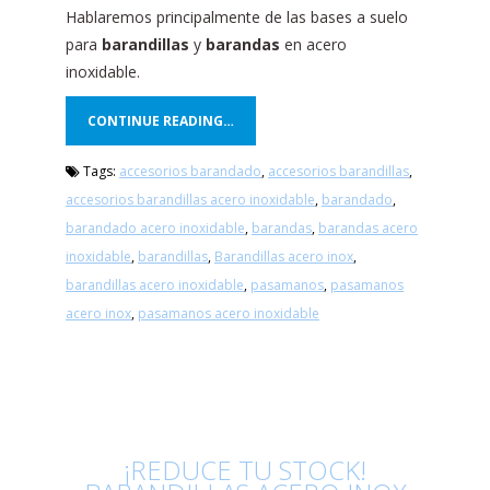
Hablaremos principalmente de las bases a suelo
para
barandillas
y
barandas
en acero
inoxidable.
CONTINUE READING…
Tags:
accesorios barandado
,
accesorios barandillas
,
accesorios barandillas acero inoxidable
,
barandado
,
barandado acero inoxidable
,
barandas
,
barandas acero
inoxidable
,
barandillas
,
Barandillas acero inox
,
barandillas acero inoxidable
,
pasamanos
,
pasamanos
acero inox
,
pasamanos acero inoxidable
¡REDUCE TU STOCK!