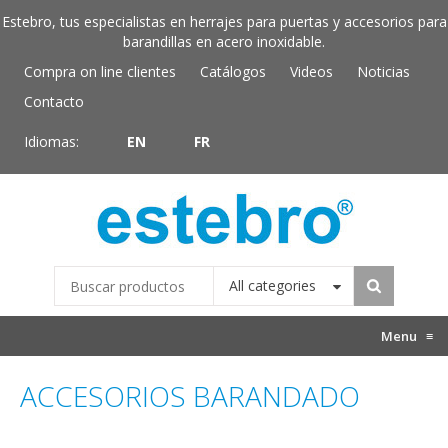
Estebro, tus especialistas en herrajes para puertas y accesorios para
barandillas en acero inoxidable.
Compra on line clientes
Catálogos
Videos
Noticias
Contacto
Idiomas:
EN
FR
All categories
Menu
≡
ACCESORIOS BARANDADO