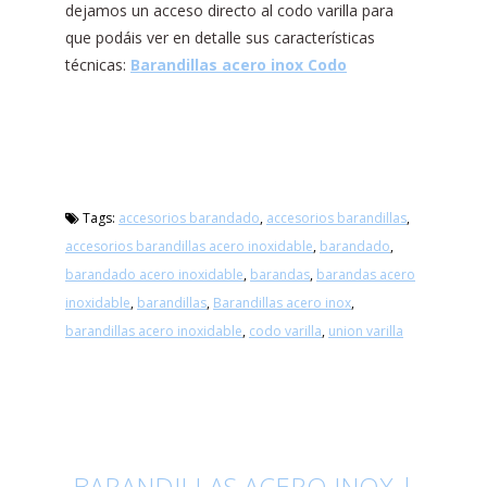
dejamos un acceso directo al codo varilla para
que podáis ver en detalle sus características
técnicas:
Barandillas acero inox Codo
Tags:
accesorios barandado
,
accesorios barandillas
,
accesorios barandillas acero inoxidable
,
barandado
,
barandado acero inoxidable
,
barandas
,
barandas acero
inoxidable
,
barandillas
,
Barandillas acero inox
,
barandillas acero inoxidable
,
codo varilla
,
union varilla
BARANDILLAS ACERO INOX |