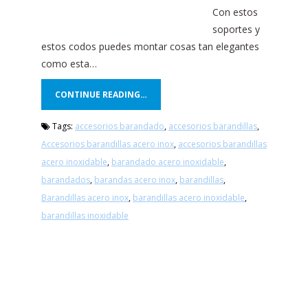
Con estos
soportes y
estos codos puedes montar cosas tan elegantes
como esta…
CONTINUE READING…
Tags:
accesorios barandado
,
accesorios barandillas
,
Accesorios barandillas acero inox
,
accesorios barandillas
acero inoxidable
,
barandado acero inoxidable
,
barandados
,
barandas acero inox
,
barandillas
,
Barandillas acero inox
,
barandillas acero inoxidable
,
barandillas inoxidable