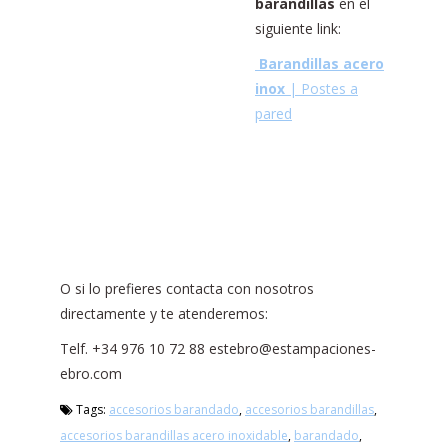
barandillas
en el
siguiente link:
Barandillas acero
inox
| Postes a
pared
O si lo prefieres contacta con nosotros
directamente y te atenderemos:
Telf. +34 976 10 72 88 estebro@estampaciones-
ebro.com
Tags:
accesorios barandado
,
accesorios barandillas
,
accesorios barandillas acero inoxidable
,
barandado
,