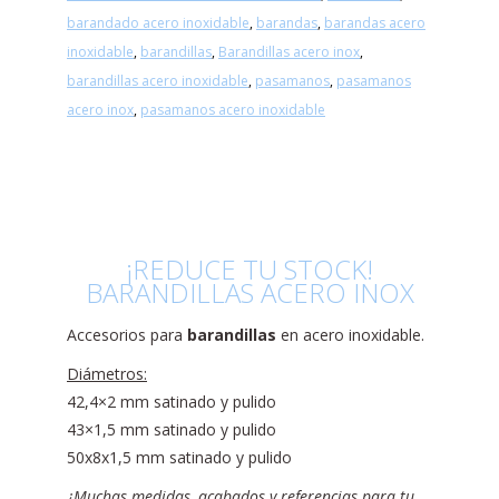
barandado acero inoxidable
,
barandas
,
barandas acero
inoxidable
,
barandillas
,
Barandillas acero inox
,
barandillas acero inoxidable
,
pasamanos
,
pasamanos
acero inox
,
pasamanos acero inoxidable
¡REDUCE TU STOCK!
BARANDILLAS ACERO INOX
Accesorios para
barandillas
en acero inoxidable.
Diámetros:
42,4×2 mm satinado y pulido
43×1,5 mm satinado y pulido
50x8x1,5 mm satinado y pulido
¿Muchas medidas, acabados y referencias para tu