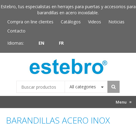
Estebro, tus especialistas en herrajes para puertas y accesorios para
barandillas en acero inoxidable.
Compra on line clientes
Catálogos
Videos
Noticias
Contacto
Idiomas:
EN
FR
All categories
Menu
≡
BARANDILLAS ACERO INOX