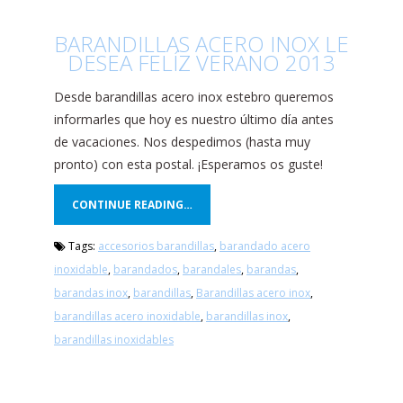
BARANDILLAS ACERO INOX LE
DESEA FELÍZ VERANO 2013
Desde barandillas acero inox estebro queremos
informarles que hoy es nuestro último día antes
de vacaciones. Nos despedimos (hasta muy
pronto) con esta postal. ¡Esperamos os guste!
CONTINUE READING…
Tags:
accesorios barandillas
,
barandado acero
inoxidable
,
barandados
,
barandales
,
barandas
,
barandas inox
,
barandillas
,
Barandillas acero inox
,
barandillas acero inoxidable
,
barandillas inox
,
barandillas inoxidables