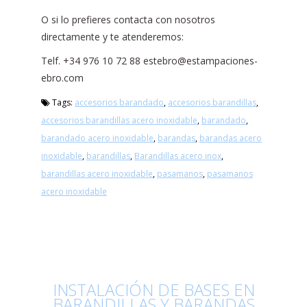
O si lo prefieres contacta con nosotros
directamente y te atenderemos:
Telf. +34 976 10 72 88 estebro@estampaciones-
ebro.com
Tags:
accesorios barandado
,
accesorios barandillas
,
accesorios barandillas acero inoxidable
,
barandado
,
barandado acero inoxidable
,
barandas
,
barandas acero
inoxidable
,
barandillas
,
Barandillas acero inox
,
barandillas acero inoxidable
,
pasamanos
,
pasamanos
acero inoxidable
INSTALACIÓN DE BASES EN
BARANDILLAS Y BARANDAS