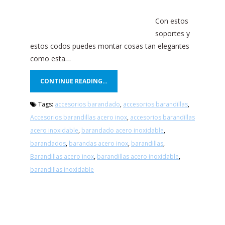
Con estos
soportes y
estos codos puedes montar cosas tan elegantes
como esta…
CONTINUE READING…
Tags:
accesorios barandado
,
accesorios barandillas
,
Accesorios barandillas acero inox
,
accesorios barandillas
acero inoxidable
,
barandado acero inoxidable
,
barandados
,
barandas acero inox
,
barandillas
,
Barandillas acero inox
,
barandillas acero inoxidable
,
barandillas inoxidable