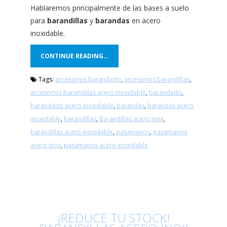
Hablaremos principalmente de las bases a suelo
para
barandillas
y
barandas
en acero
inoxidable.
CONTINUE READING…
Tags:
accesorios barandado
,
accesorios barandillas
,
accesorios barandillas acero inoxidable
,
barandado
,
barandado acero inoxidable
,
barandas
,
barandas acero
inoxidable
,
barandillas
,
Barandillas acero inox
,
barandillas acero inoxidable
,
pasamanos
,
pasamanos
acero inox
,
pasamanos acero inoxidable
¡REDUCE TU STOCK!