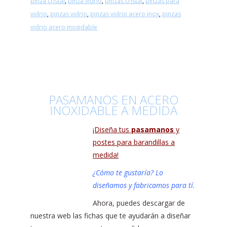
pinza cristal
,
pinza vidrio
,
pinzas cristal
,
pinzas para
vidrio
,
pinzas vidrio
,
pinzas vidrio acero inox
,
pinzas
vidrio acero inoxidable
PASAMANOS EN ACERO
INOXIDABLE A MEDIDA
¡Diseña tus
pasamanos
y
postes para barandillas a
medida!
¿Cómo te gustaría? Lo
diseñamos y fabricamos para tí.
Ahora, puedes descargar de
nuestra web las fichas que te ayudarán a diseñar