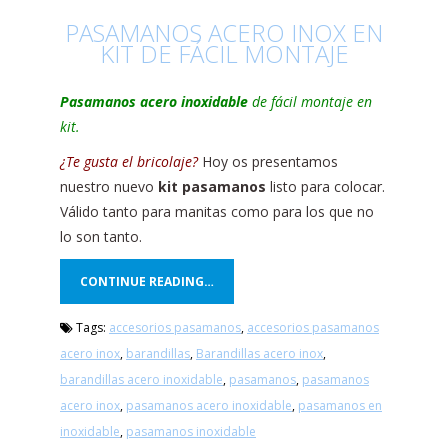
PASAMANOS ACERO INOX EN
KIT DE FÁCIL MONTAJE
Pasamanos acero inoxidable
de fácil montaje en
kit.
¿Te gusta el bricolaje?
Hoy os presentamos
nuestro nuevo
kit pasamanos
listo para colocar.
Válido tanto para manitas como para los que no
lo son tanto.
CONTINUE READING…
Tags:
accesorios pasamanos
,
accesorios pasamanos
acero inox
,
barandillas
,
Barandillas acero inox
,
barandillas acero inoxidable
,
pasamanos
,
pasamanos
acero inox
,
pasamanos acero inoxidable
,
pasamanos en
inoxidable
,
pasamanos inoxidable