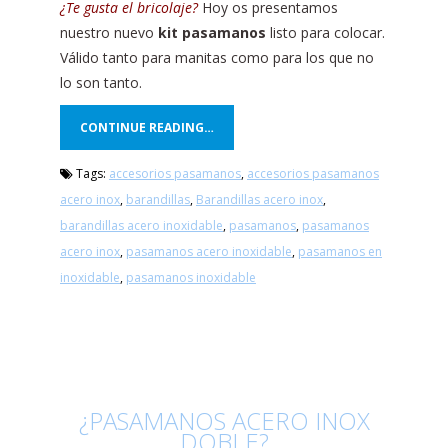
¿Te gusta el bricolaje?
Hoy os presentamos
nuestro nuevo
kit pasamanos
listo para colocar.
Válido tanto para manitas como para los que no
lo son tanto.
CONTINUE READING…
Tags:
accesorios pasamanos
,
accesorios pasamanos
acero inox
,
barandillas
,
Barandillas acero inox
,
barandillas acero inoxidable
,
pasamanos
,
pasamanos
acero inox
,
pasamanos acero inoxidable
,
pasamanos en
inoxidable
,
pasamanos inoxidable
¿PASAMANOS ACERO INOX
DOBLE?