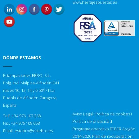
www.herrajespuertas.es
DÓNDE ESTAMOS
Estampaciones EBRO, S.L.
Polg. Ind. Malpica-Alfindén C/H
naves 10, 12, 14 y 5 50171 La
Puebla de Alfindén Zaragoza,
España
Aviso Legal
I
Política de cookies
I
Telf. +34 976 107 288
Política de privacidad
Fax. +34 976 108 058
Programa operativo FEDER Aragón
Email.
estebro@estebro.es
2014-2020
Plan de recuperación,