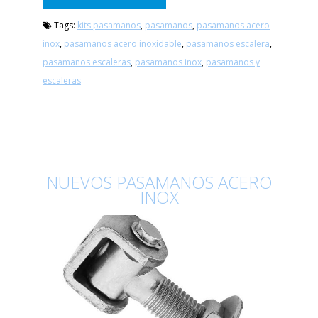
Tags:
kits pasamanos
,
pasamanos
,
pasamanos acero
inox
,
pasamanos acero inoxidable
,
pasamanos escalera
,
pasamanos escaleras
,
pasamanos inox
,
pasamanos y
escaleras
NUEVOS PASAMANOS ACERO
INOX