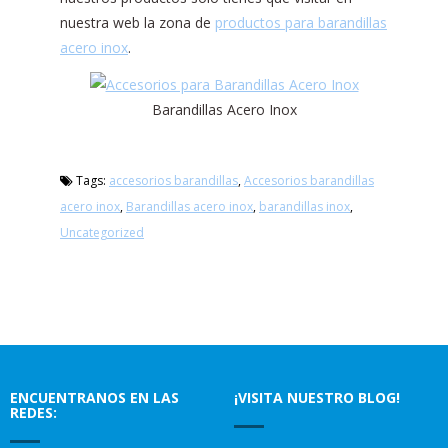
nuestra web la zona de
productos para barandillas
acero inox
.
Barandillas Acero Inox
Tags:
accesorios barandillas
,
Accesorios barandillas
acero inox
,
Barandillas acero inox
,
barandillas inox
,
Uncategorized
ENCUENTRANOS EN LAS
¡VISITA NUESTRO BLOG!
REDES: