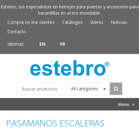
Estebro, tus especialistas en herrajes para puertas y accesorios para
barandillas en acero inoxidable.
Compra on line clientes
Catálogos
Videos
Noticias
Contacto
Idiomas:
EN
FR
All categories
Menu
≡
PASAMANOS ESCALERAS