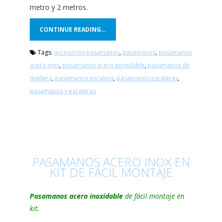
metro y 2 metros.
CONTINUE READING…
Tags:
accesorios pasamanos
,
pasamanos
,
pasamanos
acero inox
,
pasamanos acero inoxidable
,
pasamanos de
madera
,
pasamanos escalera
,
pasamanos escaleras
,
pasamanos y escaleras
PASAMANOS ACERO INOX EN
KIT DE FÁCIL MONTAJE
Pasamanos acero inoxidable
de fácil montaje en
kit.