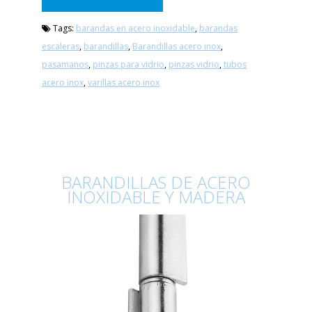
Tags:
barandas en acero inoxidable
,
barandas
escaleras
,
barandillas
,
Barandillas acero inox
,
pasamanos
,
pinzas para vidrio
,
pinzas vidrio
,
tubos
acero inox
,
varillas acero inox
BARANDILLAS DE ACERO
INOXIDABLE Y MADERA